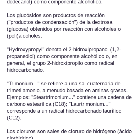
dodecanol) como componente alcohólico.

Los glucósidos son productos de reacción 
("productos de condensación") de la dextrosa 
(glucosa) obtenidos por reacción con alcoholes o 
(poli)alcoholes.

"Hydroxypropyl" denota el 2-hidroxipropanol (1,2-
propanediol) como componente alcohólico o, en 
general, el grupo 2-hidroxipropilo como radical 
hidrocarbonado.

"Trimonium..." se refiere a una sal cuaternaria de 
trimetilamonio, a menudo basada en aminas grasas. 
Ejemplos: "Steartrimonium..." contiene una cadena de 
carbono estearílica (C18); "Laurtrimonium..." 
corresponde a un radical hidrocarbonado laurílico 
(C12).

Los cloruros son sales de cloruro de hidrógeno (ácido 
clorhídrico).