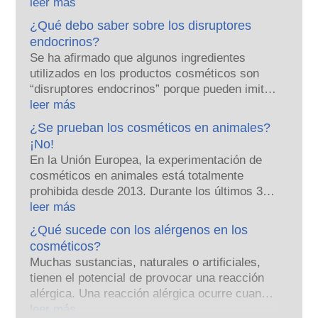
empresas y las autoridades reguladoras
leer más
nacionales y europeas tienen la
¿Qué debo saber sobre los disruptores
responsabilidad compartida de garantizar la
endocrinos?
seguridad de los productos cosméticos.
Se ha afirmado que algunos ingredientes
utilizados en los productos cosméticos son
“disruptores endocrinos” porque pueden imitar
algunas de las propiedades de nuestras
leer más
hormonas. El hecho de que algo pueda imitar
¿Se prueban los cosméticos en animales?
a una hormona no significa que vaya a alterar
¡No!
nuestro sistema endocrino. Muchas
En la Unión Europea, la experimentación de
sustancias, incluidas las naturales, imitan a
cosméticos en animales está totalmente
las hormonas, pero muy pocas, en su mayoría
prohibida desde 2013. Durante los últimos 30
potentes medicamentos, han demostrado
años, mucho antes de que se estableciera la
leer más
causar alteraciones en el sistema endocrino.
prohibición, la industria cosmética y de
Las rigurosas evaluaciones de seguridad de
¿Qué sucede con los alérgenos en los
cuidado personal ha invertido en investigación
los productos, realizadas por expertos
cosméticos?
y desarrollo para ser pionera en alternativas a
científicos cualificados, que las empresas
Muchas sustancias, naturales o artificiales,
las herramientas de experimentación con
están legalmente obligadas a llevar a cabo
tienen el potencial de provocar una reacción
animales para evaluar la seguridad de los
cubren todos los riesgos potenciales, incluida
alérgica. Una reacción alérgica ocurre cuando
ingredientes y productos cosméticos.
la posible alteración endocrina.
el sistema inmunológico de una persona
leer más