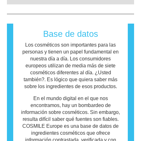
reacciona a sustancias que son inofensivas
para la mayoría de las personas. Una
sustancia que causa una reacción alérgica se
llama alérgeno. Los cosméticos y productos
de cuidado personal pueden contener
Base de datos
ingredientes que pueden resultar alergénicos
para algunas personas. Esto no significa que
Los cosméticos son importantes para las
el producto no sea seguro para que otros lo
personas y tienen un papel fundamental en
utilicen.
nuestra día a día. Los consumidores
europeos utilizan de media más de siete
cosméticos diferentes al día. ¿Usted
también?. Es lógico que quiera saber más
sobre los ingredientes de esos productos.
En el mundo digital en el que nos
encontramos, hay un bombardeo de
información sobre cosméticos. Sin embargo,
resulta difícil saber qué fuentes son fiables.
COSMILE Europe es una base de datos de
ingredientes cosméticos que ofrece
información contrastada, verificada y con