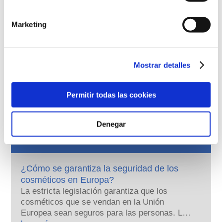
Ingredientes para el cuidado de la piel
Marketing
Regulando cosméticos
Los ingredientes cosméticos están sujetos a 
regulación. Por favor, tenga en cuenta que podrían 
Mostrar detalles
aplicarse diferentes regulaciones a los ingredientes 
cosméticos fuera de la UE.
Permitir todas las cookies
Denegar
Conozca sus cosméticos
¿Cómo se garantiza la seguridad de los
cosméticos en Europa?
La estricta legislación garantiza que los
cosméticos que se vendan en la Unión
Europea sean seguros para las personas. Las