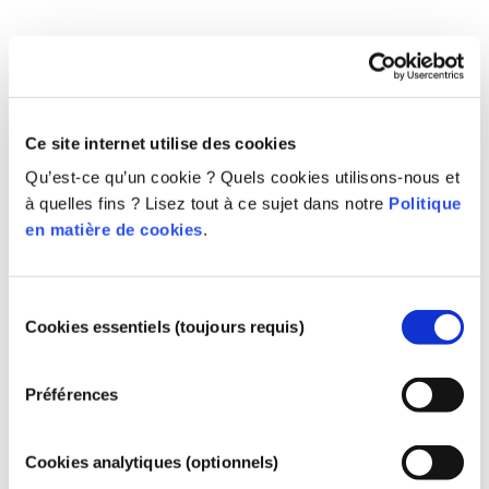
Comprendre vos
produits cosmétiques
Ce site internet utilise des cookies
Qu’est-ce qu’un cookie ? Quels cookies utilisons-nous et
à quelles fins ? Lisez tout à ce sujet dans notre
Politique
Comment la sécurité des cosmétiques
est-elle garantie en Europe ?
en matière de cookies
.
Une règlementation stricte garantit que les
produits cosmétiques vendus dans l’Union
européenne sont sûrs pour les
Sélection
Cookies essentiels (toujours requis)
consommateurs. Les entreprises et les
En savoir plus
du
autorités réglementaires nationales et
consentement
Que dire des perturbateurs endocriniens
européennes se partagent la responsabilité
?
Préférences
d’assurer la sécurité des produits
Certains ingrédients utilisés dans les produits
cosmétiques.
cosmétiques sont considérés comme des «
perturbateurs endocriniens » parce qu’ils sont
Cookies analytiques (optionnels)
susceptibles d’imiter certaines propriétés de
En savoir plus