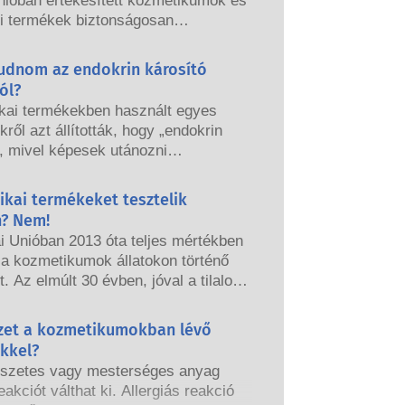
nióban értékesített kozmetikumok és
si termékek biztonságosan
ók legyenek. A vállalatok, az
és az európai szabályozó hatóságok
tudnom az endokrin károsító
elelősek a kozmetikai termékek
ól?
ának megőrzéséért.
kai termékekben használt egyes
ről azt állították, hogy „endokrin
, mivel képesek utánozni
nk bizonyos tulajdonságait. Csak
rt valami képes utánozni egy
ikai termékeket tesztelik
még nem jelenti azt, hogy megzavarja
n? Nem!
rendszerünket. Sok anyag, köztük a
i Unióban 2013 óta teljes mértékben
esek is, utánozhatják a hormonok
k a kozmetikumok állatokon történő
gait, de nagyon kevés ezek közt,
t. Az elmúlt 30 évben, jóval a tilalom
 az erős gyógyszerek, melyeknél
épése előtt, a kozmetikai és
kimutatták, hogy zavart okoznak az
i ipar kutatásba és fejlesztésbe
yzet a kozmetikumokban lévő
endszerben. A minősített,
gy úttörő szerepet töltsön be az
 szakértők által elvégzett szigorú
ekkel?
leti eszközök alternatíváinak
tonsági értékelések, amelyeket a
szetes vagy mesterséges anyag
ébe, hogy értékelhesse a kozmetikai
nak törvényileg kötelesek elvégezni,
eakciót válthat ki. Allergiás reakció
k és termékek biztonságosságát.