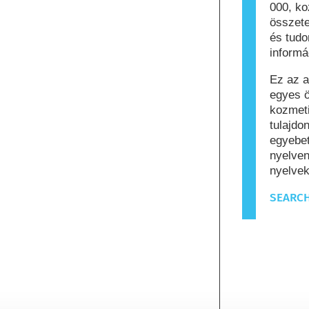
000, k
összete
és tud
informá
Ez az a
egyes ö
kozmeti
tulajdo
egyebet
nyelven
nyelvek
SEARCH