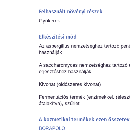
Felhasznált növényi részek
Gyökerek
Elkészítési mód
Az aspergillus nemzetséghez tartozó pen
használják

A saccharomyces nemzetséghez tartozó él
erjesztéshez használják

Kivonat (oldószeres kivonat)

Fermentációs termék (enzimekkel, (élesz
átalakítva), szűrlet
A kozmetikai termékek ezen összetev
BŐRÁPOLÓ