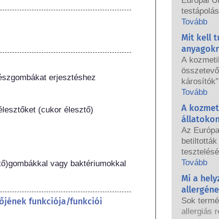
Európai U
testápolá
használhat
Tovább
országos 
Mit kell 
közösen f
anyagokr
biztonság
A kozmeti
összetevők
észgombákat erjesztéshez 
károsítók”
hormonjai
Tovább
azért, me
A kozmet
esztőket (cukor élesztő) 
hormont, 
állatoko
endokrin 
Az Európa
természet
betiltottá
tulajdonsá
tesztelésé
többnyire
hatályba l
Tovább
tő)gombákkal vagy baktériumokkal 
valaha is 
testápolás
Mi a hel
endokrin r
fogott, ho
tudományos
allergén
állatkísér
termékbiz
őjének funkciója/funkciói
Sok termé
fejlesztés
vállalatok
allergiás r
összetevő