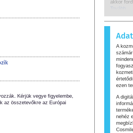
lefedik a
akkor ford
beleértve 
immunrend
Tovább
okozókat i
amelyek a
ártalmatla
anyagot a
Adat
és testáp
tartalmaz
A kozm
számára al
számára
azt, hogy
mindenn
biztonság
ozik
fogyasz
kozmeti
értetőd
ezen te
yozzák. Kérjük vegye figyelembe, 
A digit
k az összetevőkre az Európai 
informá
termék
nehéz e
megbíz
Cosmile