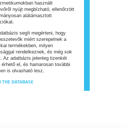
ozmetikumokban használt
vőről nyújt megbízható, ellenőrzött
ományosan alátámasztott
ciókat.
datbázis segít megérteni, hogy
sszetevők miért szerepelnek a
kai termékekben, milyen
nsággal rendelkeznek, és még sok
. Az adatbázis jelenleg tizenkét
 érhető el, és hamarosan további
en is olvasható lesz.
 THE DATABASE