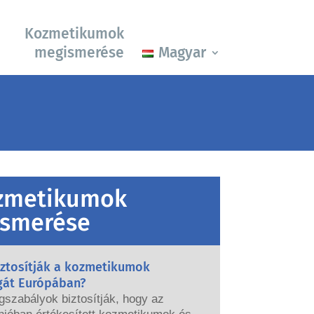
Kozmetikumok
megismerése
Magyar
zmetikumok
smerése
iztosítják a kozmetikumok
gát Európában?
gszabályok biztosítják, hogy az