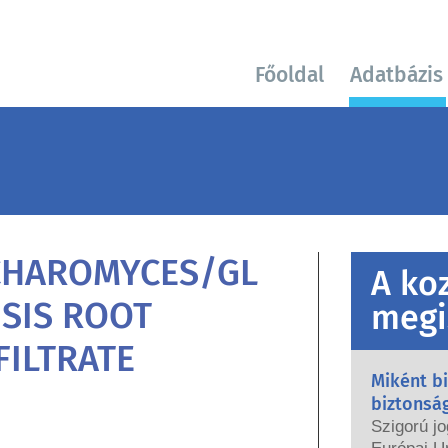
Főoldal
Adatbázis
CHAROMYCES/GL
A ko
SIS ROOT
megi
FILTRATE
Miként b
biztonsá
Szigorú jo