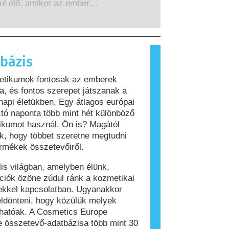
z összes lehetséges kockázatot,
ul elő, amikor az ember
a potenciális endokrin zavarokat
szere olyan anyagokra reagál,
s.
 legtöbb ember számára
nok. Az allergiás reakciót kiváltó
llergénnek nevezzük. A kozmetikai
bázis
olási termékek olyan összetevőket
hatnak, amelyek egyes emberek
etikumok fontosak az emberek
lergiát okozhatnak. Ez nem jelenti
, és fontos szerepet játszanak a
 a termék mások számára nem
api életükben. Egy átlagos európai
os.
tó naponta több mint hét különböző
kumot használ. Ön is? Magától
ik, hogy többet szeretne megtudni
rmékek összetevőiről.
ális világban, amelyben élünk,
ciók özöne zúdul ránk a kozmetikai
ekkel kapcsolatban. Ugyanakkor
ldönteni, hogy közülük melyek
hatóak. A Cosmetics Europe
 összetevő-adatbázisa több mint 30