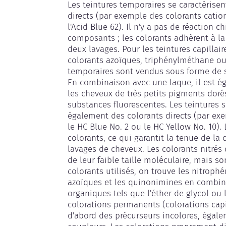
Les teintures temporaires se caractérisent
directs (par exemple des colorants cati
l'Acid Blue 62). Il n'y a pas de réaction c
composants ; les colorants adhèrent à la
deux lavages. Pour les teintures capillair
colorants azoïques, triphénylméthane ou
temporaires sont vendus sous forme de s
En combinaison avec une laque, il est ég
les cheveux de très petits pigments dorés
substances fluorescentes. Les teintures 
également des colorants directs (par ex
le HC Blue No. 2 ou le HC Yellow No. 10).
colorants, ce qui garantit la tenue de la 
lavages de cheveux. Les colorants nitrés 
de leur faible taille moléculaire, mais so
colorants utilisés, on trouve les nitrophé
azoïques et les quinonimines en combina
organiques tels que l'éther de glycol ou 
colorations permanents (colorations capil
d'abord des précurseurs incolores, égale