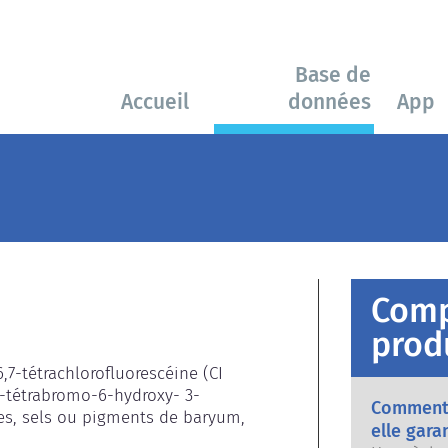
Base de
Accueil
données
App
Comp
prod
6,7-tétrachlorofluorescéine (CI 
,8-tétrabromo-6-hydroxy- 3-
Comment 
s, sels ou pigments de baryum, 
elle gara