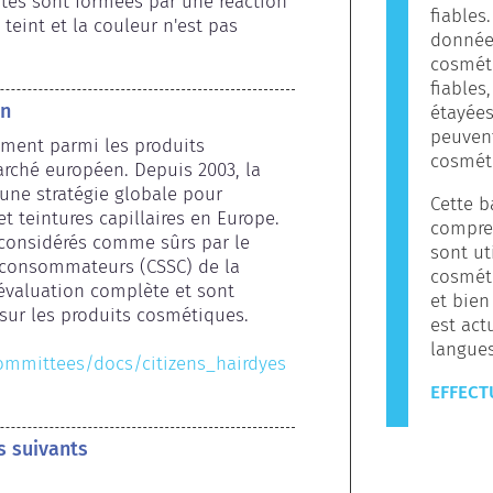
tes sont formées par une réaction 
fiables
eint et la couleur n'est pas 
données
cosméti
fiables
on
étayées
peuvent
ement parmi les produits 
cosmét
rché européen. Depuis 2003, la 
ne stratégie globale pour 
Cette b
t teintures capillaires en Europe. 
compren
 considérés comme sûrs par le 
sont ut
 consommateurs (CSSC) de la 
cosméti
valuation complète et sont 
et bien
sur les produits cosmétiques.

est act
langues
committees/docs/citizens_hairdyes
EFFECT
s suivants