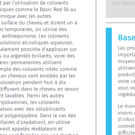
experts sc
 par l'utilisation de colorants 
une réacti
cosmétiqu
entrepris
oniques comme le Basic Red 56 ou 
allergiqu
En savoir
réaliser, 
himique avec les autres 
immunitai
envisagea
 surface du cheveu et durent un à 
substance
endocrini
es temporaires, on utilise des 
plupart d
 anthraquinone. Les colorants 
Base
provoque 
olutions alcooliques aqueuses. 
allergène
Les pro
alement possible d'appliquer sur 
contenir 
importa
 ou argentés brillants, voire des 
allergène
moyenn
semi-permanentes utilisent 
signifie p
utilise
emple des colorants nitrés comme 
les autres
produit
 Les cheveux sont enrobés par les 
votre c
coloration pendant huit à dix 
vous vo
diffusent dans le cheveu en raison 
ingrédi
nt lavables. Parmi les autres 
nyldiamines, les colorants 
Le mon
ison avec des solubilisants 
vivons
le polypropylène. Dans le cas des 
d’infor
laires d’oxydation), on utilise 
cosméti
ment appelés révélateurs et 
diffici