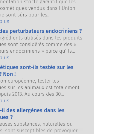
entation stricte garantit que les
cosmétiques vendus dans l’Union
e sont sûrs pour les
eurs. Les entreprises et les
 plus
réglementaires nationales et
des perturbateurs endocriniens ?
es se partagent la responsabilité
ngrédients utilisés dans les produits
la sécurité des produits
es sont considérés comme des «
es.
eurs endocriniens » parce qu’ils
ptibles d’imiter certaines
 plus
s de nos hormones. Ce n’est pas
tiques sont-ils testés sur les
un produit peut imiter une hormone
? Non !
turbera nécessairement notre
ion européenne, tester les
ndocrinien. De nombreuses
es sur les animaux est totalement
, y compris naturelles, imitent les
epuis 2013. Au cours des 30
mais très peu d’entre elles, et il
 années, bien avant qu’une
 plus
incipalement de médicaments
on ne soit mise en place, l’industrie
, se sont révélées capables de
-il des allergènes dans les
 a investi dans la recherche et le
 le système endocrinien. Les
ues ?
ment sur les méthodes alternatives
ns rigoureuses de la sécurité des
uses substances, naturelles ou
imentation animale pour évaluer la
cosmétiques effectuées par des
les, sont susceptibles de provoquer
es ingrédients et des produits