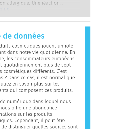
ientifiques qualifiés, que les
on allergique. Une réaction
es.
es sont légalement tenues de
e se produit lorsque le système
 plus
couvrent tous les risques
re d’une personne réagit à des
bles, y compris une perturbation
s qui sont inoffensives pour la
enne potentielle.
es gens. Une substance qui
 de données
une réaction allergique est appelée
. Les produits cosmétiques peuvent
duits cosmétiques jouent un rôle
des ingrédients qui peuvent être des
nt dans notre vie quotidienne. En
s pour certaines personnes. Cela ne
e, les consommateurs européens
as que le produit n’est pas sûr pour
nt quotidiennement plus de sept
.
s cosmétiques différents. C’est
as ? Dans ce cas, il est normal que
uliez en savoir plus sur les
ents qui composent ces produits.
de numérique dans lequel nous
 nous offre une abondance
mations sur les produits
ques. Cependant, il peut être
le de distinguer quelles sources sont