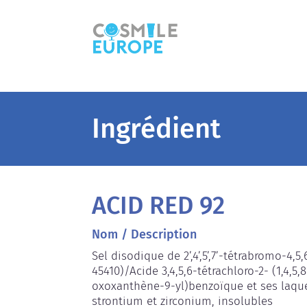
Ingrédient
ACID RED 92
Nom / Description
Sel disodique de 2’,4’,5’,7’-tétrabromo-4,5,
45410)/Acide 3,4,5,6-tétrachloro-2- (1,4,5
oxoxanthène-9-yl)benzoïque et ses laque
strontium et zirconium, insolubles