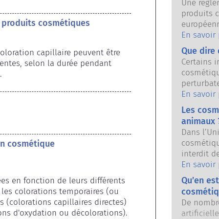
Une règlem
produits 
s produits cosmétiques
européenn
consommat
En savoir
autorités 
Que dire 
oloration capillaire peuvent être 
européenn
Certains i
ntes, selon la durée pendant 
d’assurer 
cosmétiqu
.
cosmétiqu
perturbat
sont susce
En savoir
propriété
Les cosmé
parce qu’
animaux 
qu’il per
Dans l’Un
système e
cosmétiqu
 en cosmétique
substances
interdit d
hormones, 
dernières
En savoir
s’agit pr
interdicti
puissants
Qu’en est
es en fonction de leurs différents 
cosmétique
perturber
es colorations temporaires (ou 
cosmétiq
développe
évaluatio
colorations capillaires directes) 
De nombre
à l’expér
produits 
ons d'oxydation ou décolorations). 
artificiel
sécurité d