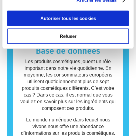
cosmétiques effectuées par des experts
artificielles, sont susceptibles de provoquer
sécurité des ingrédients et des produits
scientifiques qualifiés, que les entreprises
une réaction allergique. Une réaction
cosmétiques.
sont légalement tenues de réaliser, couvrent
allergique se produit lorsque le système
En savoir plus
Autoriser tous les cookies
tous les risques envisageables, y compris une
immunitaire d’une personne réagit à des
perturbation endocrinienne potentielle.
substances qui sont inoffensives pour la
plupart des gens. Une substance qui provoque
Refuser
une réaction allergique est appelée allergène.
Les produits cosmétiques peuvent contenir
Base de données
des ingrédients qui peuvent être des
allergènes pour certaines personnes. Cela ne
Les produits cosmétiques jouent un rôle
signifie pas que le produit n’est pas sûr pour
important dans notre vie quotidienne. En
les autres.
moyenne, les consommateurs européens
utilisent quotidiennement plus de sept
produits cosmétiques différents. C’est votre
cas ? Dans ce cas, il est normal que vous
vouliez en savoir plus sur les ingrédients qui
composent ces produits.
Le monde numérique dans lequel nous
vivons nous offre une abondance
d’informations sur les produits cosmétiques.