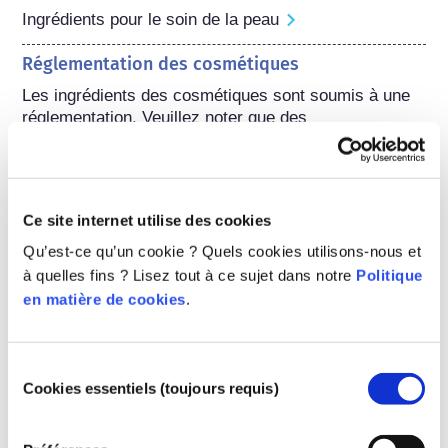
Ingrédients pour le soin de la peau
Réglementation des cosmétiques
Les ingrédients des cosmétiques sont soumis à une 
réglementation. Veuillez noter que des 
réglementations différentes peuvent s'appliquer aux 
ingrédients cosmétiques en dehors de l'UE.
Ce site internet utilise des cookies
Qu’est-ce qu’un cookie ? Quels cookies utilisons-nous et
Comprendre vos
à quelles fins ? Lisez tout à ce sujet dans notre
Politique
produits cosmétiques
en matière de cookies
.
Comment la sécurité des cosmétiques
Sélection
est-elle garantie en Europe ?
Cookies essentiels (toujours requis)
du
Une règlementation stricte garantit que les
consentement
produits cosmétiques vendus dans l’Union