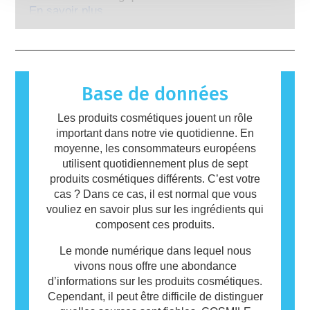
cosmétiques.
sont légalement tenues de réaliser, couvrent
allergique se produit lorsque le système
En savoir plus
tous les risques envisageables, y compris une
immunitaire d’une personne réagit à des
perturbation endocrinienne potentielle.
substances qui sont inoffensives pour la
plupart des gens. Une substance qui provoque
une réaction allergique est appelée allergène.
Les produits cosmétiques peuvent contenir
Base de données
des ingrédients qui peuvent être des
allergènes pour certaines personnes. Cela ne
Les produits cosmétiques jouent un rôle
signifie pas que le produit n’est pas sûr pour
important dans notre vie quotidienne. En
les autres.
moyenne, les consommateurs européens
utilisent quotidiennement plus de sept
produits cosmétiques différents. C’est votre
cas ? Dans ce cas, il est normal que vous
vouliez en savoir plus sur les ingrédients qui
composent ces produits.
Le monde numérique dans lequel nous
vivons nous offre une abondance
d’informations sur les produits cosmétiques.
Cependant, il peut être difficile de distinguer