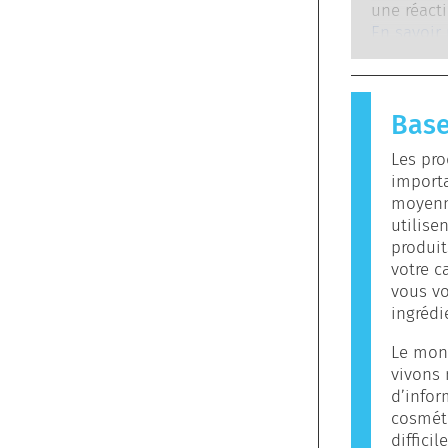
experts sc
une réacti
cosmétiqu
entrepris
allergiqu
En savoir
réaliser, 
immunitai
envisagea
substance
endocrini
plupart d
Base
provoque 
allergène
Les pro
contenir 
importa
allergène
moyenn
signifie p
utilise
les autres
produit
votre c
vous vo
ingrédi
Le mon
vivons
d’infor
cosméti
diffici