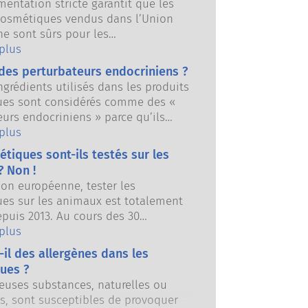
entation stricte garantit que les
cosmétiques vendus dans l’Union
e sont sûrs pour les
eurs. Les entreprises et les
 plus
réglementaires nationales et
des perturbateurs endocriniens ?
es se partagent la responsabilité
ngrédients utilisés dans les produits
la sécurité des produits
es sont considérés comme des «
es.
eurs endocriniens » parce qu’ils
ptibles d’imiter certaines
 plus
s de nos hormones. Ce n’est pas
tiques sont-ils testés sur les
un produit peut imiter une hormone
? Non !
turbera nécessairement notre
ion européenne, tester les
ndocrinien. De nombreuses
es sur les animaux est totalement
, y compris naturelles, imitent les
epuis 2013. Au cours des 30
mais très peu d’entre elles, et il
 années, bien avant qu’une
 plus
incipalement de médicaments
on ne soit mise en place, l’industrie
, se sont révélées capables de
-il des allergènes dans les
 a investi dans la recherche et le
 le système endocrinien. Les
ues ?
ment sur les méthodes alternatives
ns rigoureuses de la sécurité des
uses substances, naturelles ou
imentation animale pour évaluer la
cosmétiques effectuées par des
les, sont susceptibles de provoquer
es ingrédients et des produits