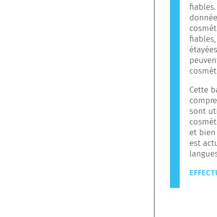
fiables
données
cosméti
fiables
étayées
peuvent
cosmét
Cette b
compren
sont ut
cosméti
et bien
est act
langues
EFFECT