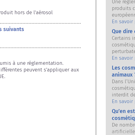
Une règlem
produits 
oduit hors de l'aérosol
européenn
consommat
En savoir
autorités 
s suivants
Que dire 
européenn
Certains i
d’assurer 
cosmétiqu
cosmétiqu
perturbat
sont susce
En savoir
umis à une réglementation. 
propriété
Les cosmé
ifférentes peuvent s'appliquer aux 
parce qu’
animaux 
UE.
qu’il per
Dans l’Un
système e
cosmétiqu
substances
interdit d
hormones, 
dernières
En savoir
s’agit pr
interdicti
puissants
Qu’en est
cosmétique
perturber
cosmétiq
développe
évaluatio
De nombre
à l’expér
produits 
artificiel
sécurité d