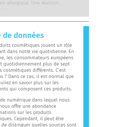
ientifiques qualifiés, que les
on allergique. Une réaction
es.
es sont légalement tenues de
e se produit lorsque le système
 plus
couvrent tous les risques
re d’une personne réagit à des
bles, y compris une perturbation
s qui sont inoffensives pour la
enne potentielle.
es gens. Une substance qui
 de données
une réaction allergique est appelée
. Les produits cosmétiques peuvent
duits cosmétiques jouent un rôle
des ingrédients qui peuvent être des
nt dans notre vie quotidienne. En
s pour certaines personnes. Cela ne
e, les consommateurs européens
as que le produit n’est pas sûr pour
nt quotidiennement plus de sept
.
s cosmétiques différents. C’est
as ? Dans ce cas, il est normal que
uliez en savoir plus sur les
ents qui composent ces produits.
de numérique dans lequel nous
 nous offre une abondance
mations sur les produits
ques. Cependant, il peut être
le de distinguer quelles sources sont