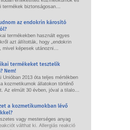
nióban értékesített kozmetikumok és
si termékek biztonságosan
ók legyenek. A vállalatok, az
és az európai szabályozó hatóságok
tudnom az endokrin károsító
elelősek a kozmetikai termékek
ól?
ának megőrzéséért.
kai termékekben használt egyes
ről azt állították, hogy „endokrin
, mivel képesek utánozni
nk bizonyos tulajdonságait. Csak
rt valami képes utánozni egy
ikai termékeket tesztelik
még nem jelenti azt, hogy megzavarja
n? Nem!
rendszerünket. Sok anyag, köztük a
i Unióban 2013 óta teljes mértékben
esek is, utánozhatják a hormonok
k a kozmetikumok állatokon történő
gait, de nagyon kevés ezek közt,
t. Az elmúlt 30 évben, jóval a tilalom
 az erős gyógyszerek, melyeknél
épése előtt, a kozmetikai és
kimutatták, hogy zavart okoznak az
i ipar kutatásba és fejlesztésbe
yzet a kozmetikumokban lévő
endszerben. A minősített,
gy úttörő szerepet töltsön be az
 szakértők által elvégzett szigorú
ekkel?
leti eszközök alternatíváinak
tonsági értékelések, amelyeket a
szetes vagy mesterséges anyag
ébe, hogy értékelhesse a kozmetikai
nak törvényileg kötelesek elvégezni,
eakciót válthat ki. Allergiás reakció
k és termékek biztonságosságát.