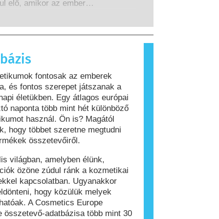
z összes lehetséges kockázatot,
ul elő, amikor az ember
a potenciális endokrin zavarokat
szere olyan anyagokra reagál,
s.
 legtöbb ember számára
nok. Az allergiás reakciót kiváltó
llergénnek nevezzük. A kozmetikai
bázis
olási termékek olyan összetevőket
hatnak, amelyek egyes emberek
etikumok fontosak az emberek
lergiát okozhatnak. Ez nem jelenti
, és fontos szerepet játszanak a
 a termék mások számára nem
api életükben. Egy átlagos európai
os.
tó naponta több mint hét különböző
kumot használ. Ön is? Magától
ik, hogy többet szeretne megtudni
rmékek összetevőiről.
ális világban, amelyben élünk,
ciók özöne zúdul ránk a kozmetikai
ekkel kapcsolatban. Ugyanakkor
ldönteni, hogy közülük melyek
hatóak. A Cosmetics Europe
 összetevő-adatbázisa több mint 30