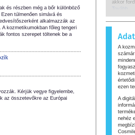
lefedik a
akkor ford
ak és részben még a bőr különböző 
beleértve 
immunrend
Tovább
. Ezen túlmenően simává és 
okozókat i
amelyek a
nedvesítőszerként alkalmazzák az 
ártalmatla
 A kozmetikumokban főleg tengeri 
anyagot a
k fontos szerepet töltenek be a 
Adat
és testáp
tartalmaz
A kozm
számára al
számára
azt, hogy
ozik
mindenn
biztonság
fogyasz
kozmeti
értetőd
ezen te
yozzák. Kérjük vegye figyelembe, 
k az összetevőkre az Európai 
A digit
informá
termék
nehéz e
megbíz
Cosmile