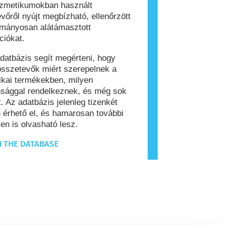
ozmetikumokban használt
vőről nyújt megbízható, ellenőrzött
ományosan alátámasztott
ciókat.
datbázis segít megérteni, hogy
sszetevők miért szerepelnek a
kai termékekben, milyen
nsággal rendelkeznek, és még sok
. Az adatbázis jelenleg tizenkét
 érhető el, és hamarosan további
en is olvasható lesz.
 THE DATABASE