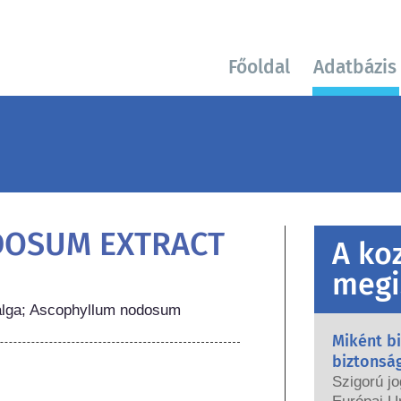
Főoldal
Adatbázis
DOSUM EXTRACT
A ko
megi
a alga; Ascophyllum nodosum
Miként b
biztonsá
Szigorú jo