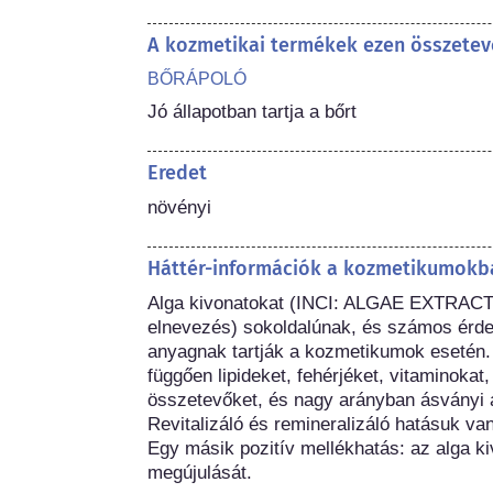
A kozmetikai termékek ezen összetev
BŐRÁPOLÓ
Jó állapotban tartja a bőrt
Eredet
növényi
Háttér-információk a kozmetikumokba
Alga kivonatokat (INCI: ALGAE EXTRACT 
elnevezés) sokoldalúnak, és számos érde
anyagnak tartják a kozmetikumok esetén. 
függően lipideket, fehérjéket, vitaminokat,
összetevőket, és nagy arányban ásványi 
Revitalizáló és remineralizáló hatásuk van,
Egy másik pozitív mellékhatás: az alga kiv
megújulását.
