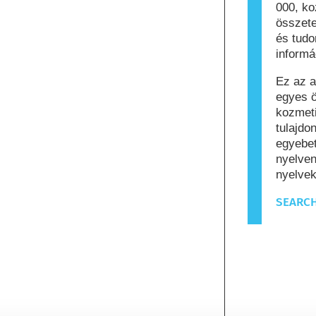
000, k
összete
és tud
informá
Ez az a
egyes ö
kozmeti
tulajdo
egyebet
nyelven
nyelvek
SEARCH