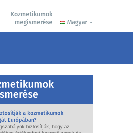
Kozmetikumok
megismerése
Magyar
zmetikumok
smerése
iztosítják a kozmetikumok
gát Európában?
gszabályok biztosítják, hogy az