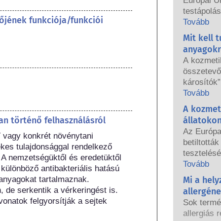
Európai U
testápolá
őjének funkciója/funkciói
használhat
Tovább
országos 
Mit kell 
közösen f
anyagokr
biztonság
A kozmeti
összetevők
károsítók”
hormonjai
Tovább
azért, me
A kozmet
hormont, 
n történő felhasználásról
állatoko
endokrin 
Az Európa
vagy konkrét növénytani 
természet
betiltottá
kes tulajdonsággal rendelkező 
tulajdonsá
tesztelésé
A nemzetségüktől és eredetüktől 
többnyire
hatályba l
Tovább
 különböző antibakteriális hatású 
valaha is 
testápolás
anyagokat tartalmaznak. 
Mi a hel
endokrin r
fogott, ho
 de serkentik a vérkeringést is. 
tudományos
allergén
állatkísér
onatok felgyorsítják a sejtek 
termékbiz
Sok termé
fejlesztés
vállalatok
allergiás r
összetevő