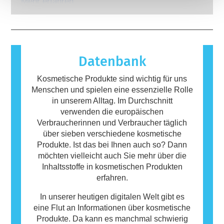
gesetzlich verpflichtet sind, decken alle
auf, wenn das Immunsystem einer Person auf
Mehr erfahren
potenziellen Risiken ab, einschließlich
Stoffe reagiert, die für die meisten Menschen
möglicher Störungen des Hormonsystems.
harmlos sind. Ein Stoff, der eine allergische
Reaktion hervorruft, wird als Allergen
bezeichnet. Kosmetika und
Körperpflegeprodukte können Inhaltsstoffe
Datenbank
enthalten, die bei manchen Menschen eine
Allergie auslösen können. Das bedeutet
Kosmetische Produkte sind wichtig für uns
jedoch nicht, dass das Produkt für andere
Menschen und spielen eine essenzielle Rolle
Personen nicht sicher ist.
in unserem Alltag. Im Durchschnitt
verwenden die europäischen
Verbraucherinnen und Verbraucher täglich
über sieben verschiedene kosmetische
Produkte. Ist das bei Ihnen auch so? Dann
möchten vielleicht auch Sie mehr über die
Inhaltsstoffe in kosmetischen Produkten
erfahren.
In unserer heutigen digitalen Welt gibt es
eine Flut an Informationen über kosmetische
Produkte. Da kann es manchmal schwierig