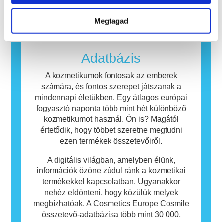
beleértve a potenciális endokrin zavarokat
amelyek a legtöbb ember számára
okozókat is.
ártalmatlanok. Az allergiás reakciót kiváltó
Megtagad
anyagot allergénnek nevezzük. A kozmetikai
és testápolási termékek olyan összetevőket
tartalmazhatnak, amelyek egyes emberek
Adatbázis
számára allergiát okozhatnak. Ez nem jelenti
azt, hogy a termék mások számára nem
A kozmetikumok fontosak az emberek
biztonságos.
számára, és fontos szerepet játszanak a
mindennapi életükben. Egy átlagos európai
fogyasztó naponta több mint hét különböző
kozmetikumot használ. Ön is? Magától
értetődik, hogy többet szeretne megtudni
ezen termékek összetevőiről.
A digitális világban, amelyben élünk,
információk özöne zúdul ránk a kozmetikai
termékekkel kapcsolatban. Ugyanakkor
nehéz eldönteni, hogy közülük melyek
megbízhatóak. A Cosmetics Europe Cosmile
összetevő-adatbázisa több mint 30 000,