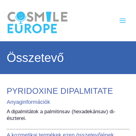
Összetevő
PYRIDOXINE DIPALMITATE
Anyaginformációk
A dipalmitátok a palmitinsav (hexadekánsav) di-
észterei.
A kozmetikai termékek ezen összetevőjének