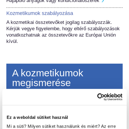
Hajápoló anyagok vagy kondicionálószerek
Kozmetikumok szabályozása
A kozmetikai összetevőket jogilag szabályozzák. 
Kérjük vegye figyelembe, hogy eltérő szabályozások 
vonatkozhatnak az összetevőkre az Európai Unión 
kívül.
A kozmetikumok
megismerése
Miként biztosítják a kozmetikumok
biztonságát Európában?
Szigorú jogszabályok biztosítják, hogy az
Ez a weboldal sütiket használ
Európai Unióban értékesített kozmetikumok
és testápolási termékek biztonságosan
Mi a süti? Milyen sütiket használunk és miért? Az erre