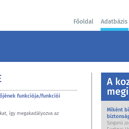
Főoldal
Adatbázis
E
A ko
megi
őjének funkciója/funkciói
Miként b
kat, így megakadályozva az 
biztonsá
Szigorú jo