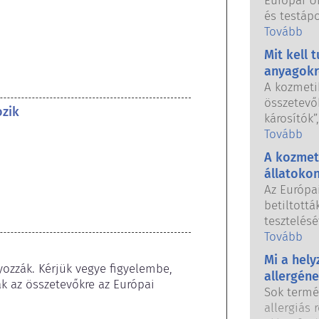
Európai U
és testáp
használhat
Tovább
országos 
Mit kell 
közösen f
anyagokr
biztonság
A kozmeti
összetevők
ozik
károsítók”
hormonjai
Tovább
azért, me
A kozmet
hormont, 
állatoko
megzavarj
Az Európa
anyag, köz
betiltott
utánozhat
tesztelésé
nagyon ke
tilalom ha
Tovább
gyógyszer
testápolás
hogy zava
Mi a hel
fogott, ho
ozzák. Kérjük vegye figyelembe, 
A minősít
allergén
állatkísér
 az összetevőkre az Európai 
elvégzett
Sok termé
fejlesztés
értékelése
allergiás 
összetevő