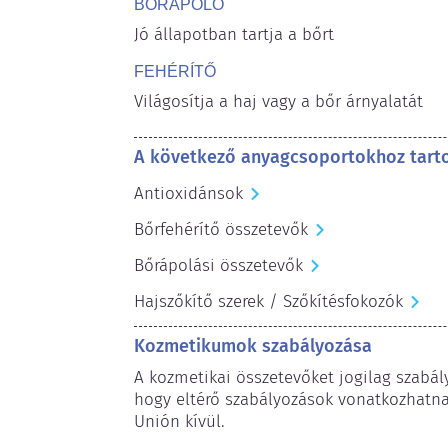
BŐRÁPOLÓ
Jó állapotban tartja a bőrt
FEHÉRÍTŐ
Világosítja a haj vagy a bőr árnyalatát
A következő anyagcsoportokhoz tart
Antioxidánsok
Bőrfehérítő összetevők
Bőrápolási összetevők
Hajszőkítő szerek / Szőkítésfokozók
Kozmetikumok szabályozása
A kozmetikai összetevőket jogilag szabály
hogy eltérő szabályozások vonatkozhatnak
Unión kívül.