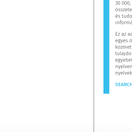
30 000
összete
és tud
informá
Ez az a
egyes ö
kozmet
tulajdo
egyebet
nyelven
nyelvek
SEARCH