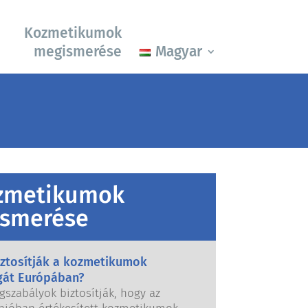
Kozmetikumok
megismerése
Magyar
zmetikumok
smerése
iztosítják a kozmetikumok
gát Európában?
gszabályok biztosítják, hogy az