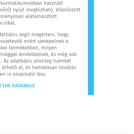
, kozmetikumokban használt
vőről nyújt megbízható, ellenőrzött
ományosan alátámasztott
ciókat.
datbázis segít megérteni, hogy
sszetevők miért szerepelnek a
ikai termékekben, milyen
nsággal rendelkeznek, és még sok
. Az adatbázis jelenleg tizenkét
 érhető el, és hamarosan további
en is olvasható lesz.
 THE DATABASE