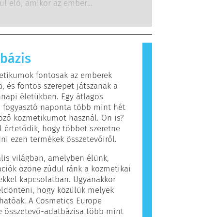
g kötelesek elvégezni, lefedik az
dul elő, amikor az ember
hetséges kockázatot, beleértve a
szere olyan anyagokra reagál,
s endokrin zavarokat okozókat is.
 legtöbb ember számára
nok. Az allergiás reakciót kiváltó
llergénnek nevezzük. A kozmetikai
bázis
olási termékek olyan összetevőket
hatnak, amelyek egyes emberek
etikumok fontosak az emberek
llergiát okozhatnak. Ez nem jelenti
, és fontos szerepet játszanak a
 a termék mások számára nem
napi életükben. Egy átlagos
os.
 fogyasztó naponta több mint hét
öző kozmetikumot használ. Ön is?
 értetődik, hogy többet szeretne
i ezen termékek összetevőiről.
ális világban, amelyben élünk,
ciók özöne zúdul ránk a kozmetikai
ekkel kapcsolatban. Ugyanakkor
ldönteni, hogy közülük melyek
hatóak. A Cosmetics Europe
e összetevő-adatbázisa több mint