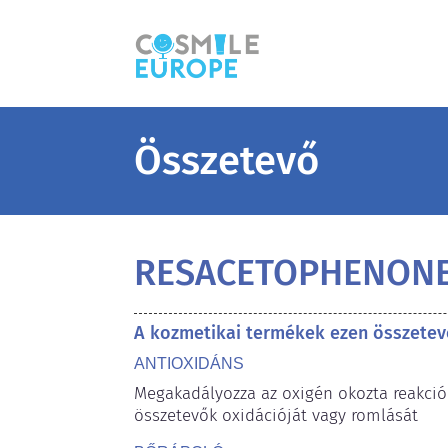
Összetevő
RESACETOPHENON
A kozmetikai termékek ezen összetev
ANTIOXIDÁNS
Megakadályozza az oxigén okozta reakció
összetevők oxidációját vagy romlását