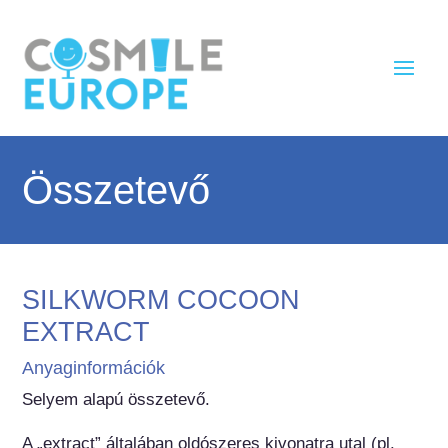
Összetevő
SILKWORM COCOON
EXTRACT
Anyaginformációk
Selyem alapú összetevő.

A „extract” általában oldószeres kivonatra utal (pl. 