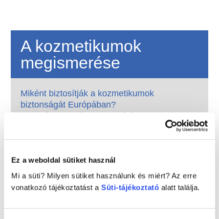
A kozmetikumok
megismerése
Miként biztosítják a kozmetikumok
biztonságát Európában?
Szigorú jogszabályok biztosítják, hogy az
Európai Unióban értékesített kozmetikumok
és testápolási termékek biztonságosan
használhatók legyenek. A vállalatok, az
Tovább
országos és az európai szabályozó hatóságok
Ez a weboldal sütiket használ
Mit kell tudnom az endokrin károsító
közösen felelősek a kozmetikai termékek
anyagokról?
Mi a süti? Milyen sütiket használunk és miért? Az erre
biztonságának megőrzéséért.
A kozmetikai termékekben használt egyes
vonatkozó tájékoztatást a
Süti-tájékoztató
alatt találja.
összetevőkről azt állították, hogy „endokrin
károsítók”, mivel képesek utánozni
hormonjaink bizonyos tulajdonságait. Csak
Tovább