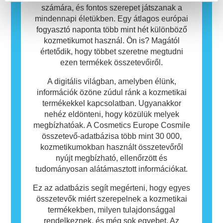
biztonságos.
számára, és fontos szerepet játszanak a
mindennapi életükben. Egy átlagos európai
fogyasztó naponta több mint hét különböző
kozmetikumot használ. Ön is? Magától
értetődik, hogy többet szeretne megtudni
ezen termékek összetevőiről.
A digitális világban, amelyben élünk,
információk özöne zúdul ránk a kozmetikai
termékekkel kapcsolatban. Ugyanakkor
nehéz eldönteni, hogy közülük melyek
megbízhatóak. A Cosmetics Europe Cosmile
összetevő-adatbázisa több mint 30 000,
kozmetikumokban használt összetevőről
nyújt megbízható, ellenőrzött és
tudományosan alátámasztott információkat.
Ez az adatbázis segít megérteni, hogy egyes
összetevők miért szerepelnek a kozmetikai
termékekben, milyen tulajdonsággal
rendelkeznek, és még sok egyebet. Az