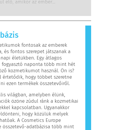
g kötelesek elvégezni, lefedik az
dul elő, amikor az ember
hetséges kockázatot, beleértve a
szere olyan anyagokra reagál,
s endokrin zavarokat okozókat is.
 legtöbb ember számára
nok. Az allergiás reakciót kiváltó
llergénnek nevezzük. A kozmetikai
bázis
olási termékek olyan összetevőket
hatnak, amelyek egyes emberek
etikumok fontosak az emberek
llergiát okozhatnak. Ez nem jelenti
, és fontos szerepet játszanak a
 a termék mások számára nem
napi életükben. Egy átlagos
os.
 fogyasztó naponta több mint hét
öző kozmetikumot használ. Ön is?
 értetődik, hogy többet szeretne
i ezen termékek összetevőiről.
ális világban, amelyben élünk,
ciók özöne zúdul ránk a kozmetikai
ekkel kapcsolatban. Ugyanakkor
ldönteni, hogy közülük melyek
hatóak. A Cosmetics Europe
e összetevő-adatbázisa több mint