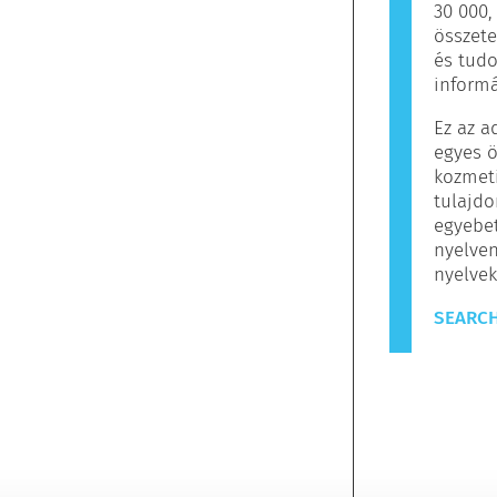
30 000
összete
és tud
informá
Ez az a
egyes ö
kozmet
tulajdo
egyebet
nyelven
nyelvek
SEARCH