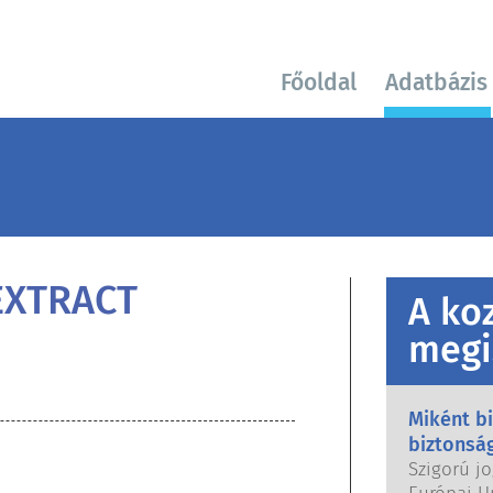
Főoldal
Adatbázis
EXTRACT
A ko
megi
Miként b
biztonsá
Szigorú jo