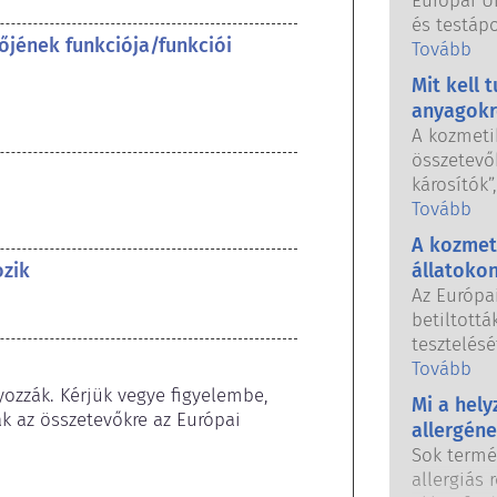
Európai U
és testáp
őjének funkciója/funkciói
használhat
Tovább
országos 
Mit kell 
közösen f
anyagokr
biztonság
A kozmeti
összetevők
károsítók”
hormonjai
Tovább
azért, me
A kozmet
hormont, 
ozik
állatoko
megzavarj
Az Európa
anyag, köz
betiltott
utánozhat
tesztelésé
nagyon ke
tilalom ha
Tovább
gyógyszer
testápolás
ozzák. Kérjük vegye figyelembe, 
hogy zava
Mi a hel
fogott, ho
 az összetevőkre az Európai 
A minősít
allergén
állatkísér
elvégzett
Sok termé
fejlesztés
értékelése
allergiás 
összetevő