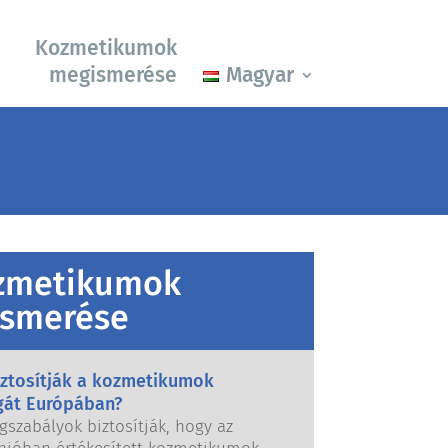
Kozmetikumok
megismerése
Magyar
zmetikumok
smerése
iztosítják a kozmetikumok
gát Európában?
gszabályok biztosítják, hogy az