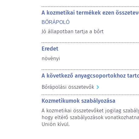
A kozmetikai termékek ezen összetev
BŐRÁPOLÓ
Jó állapotban tartja a bőrt
Eredet
növényi
A következő anyagcsoportokhoz tart
Bőrápolási összetevők
Kozmetikumok szabályozása
A kozmetikai összetevőket jogilag szabály
hogy eltérő szabályozások vonatkozhatnak
Unión kívül.