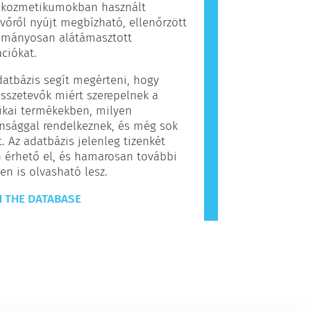
, kozmetikumokban használt
vőről nyújt megbízható, ellenőrzött
ományosan alátámasztott
ciókat.
datbázis segít megérteni, hogy
sszetevők miért szerepelnek a
ikai termékekben, milyen
nsággal rendelkeznek, és még sok
. Az adatbázis jelenleg tizenkét
 érhető el, és hamarosan további
en is olvasható lesz.
 THE DATABASE