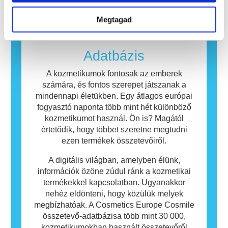
beleértve a potenciális endokrin zavarokat
amelyek a legtöbb ember számára
okozókat is.
ártalmatlanok. Az allergiás reakciót kiváltó
Megtagad
anyagot allergénnek nevezzük. A kozmetikai
és testápolási termékek olyan összetevőket
tartalmazhatnak, amelyek egyes emberek
Adatbázis
számára allergiát okozhatnak. Ez nem jelenti
azt, hogy a termék mások számára nem
A kozmetikumok fontosak az emberek
biztonságos.
számára, és fontos szerepet játszanak a
mindennapi életükben. Egy átlagos európai
fogyasztó naponta több mint hét különböző
kozmetikumot használ. Ön is? Magától
értetődik, hogy többet szeretne megtudni
ezen termékek összetevőiről.
A digitális világban, amelyben élünk,
információk özöne zúdul ránk a kozmetikai
termékekkel kapcsolatban. Ugyanakkor
nehéz eldönteni, hogy közülük melyek
megbízhatóak. A Cosmetics Europe Cosmile
összetevő-adatbázisa több mint 30 000,
kozmetikumokban használt összetevőről