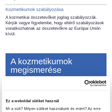
Kozmetikumok szabályozása
A kozmetikai összetevőket jogilag szabályozzák. 
Kérjük vegye figyelembe, hogy eltérő szabályozások 
vonatkozhatnak az összetevőkre az Európai Unión 
kívül.
A kozmetikumok
megismerése
Miként biztosítják a kozmetikumok
biztonságát Európában?
Szigorú jogszabályok biztosítják, hogy az
Ez a weboldal sütiket használ
Európai Unióban értékesített kozmetikumok
és testápolási termékek biztonságosan
Mi a süti? Milyen sütiket használunk és miért? Az erre