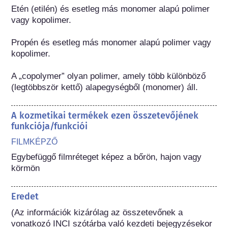
Etén (etilén) és esetleg más monomer alapú polimer 
vagy kopolimer.

Propén és esetleg más monomer alapú polimer vagy 
kopolimer.

A „copolymer” olyan polimer, amely több különböző 
(legtöbbször kettő) alapegységből (monomer) áll.
A kozmetikai termékek ezen összetevőjének
funkciója/funkciói
FILMKÉPZŐ
Egybefüggő filmréteget képez a bőrön, hajon vagy 
körmön
Eredet
(Az információk kizárólag az összetevőnek a 
vonatkozó INCI szótárba való kezdeti bejegyzésekor 