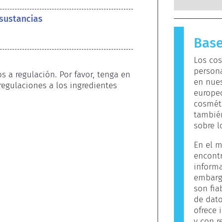
cosmético
reacciona
 sustancias
para la m
sustancia
Base
llama alé
de cuidad
Los cos
ingredien
person
para algu
 a regulación. Por favor, tenga en 
en nues
el produc
egulaciones a los ingredientes 
europeo
utilicen.
cosméti
también
sobre l
En el m
encont
informa
embargo
son fia
de dato
ofrece 
y con r