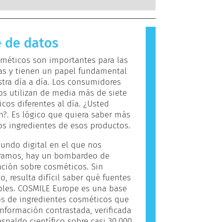
s.
 a sustancias que son inofensivas
ayoría de las personas. Una
 que causa una reacción alérgica se
 de datos
rgeno. Los cosméticos y productos
o personal pueden contener
méticos son importantes para las
tes que pueden resultar alergénicos
as y tienen un papel fundamental
nas personas. Esto no significa que
tra día a día. Los consumidores
to no sea seguro para que otros lo
s utilizan de media más de siete
cos diferentes al día. ¿Usted
?. Es lógico que quiera saber más
os ingredientes de esos productos.
undo digital en el que nos
ramos, hay un bombardeo de
ción sobre cosméticos. Sin
, resulta difícil saber qué fuentes
bles. COSMILE Europe es una base
s de ingredientes cosméticos que
información contrastada, verificada
espaldo científico sobre casi 30.000