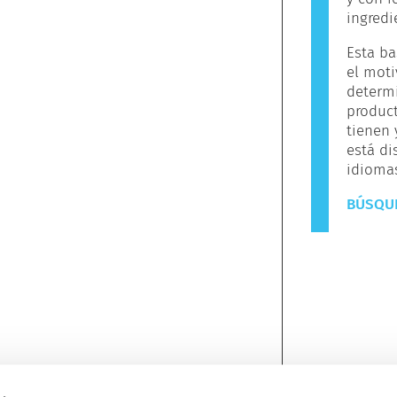
ingredi
Esta ba
el moti
determ
produc
tienen
está di
idiomas
BÚSQUE