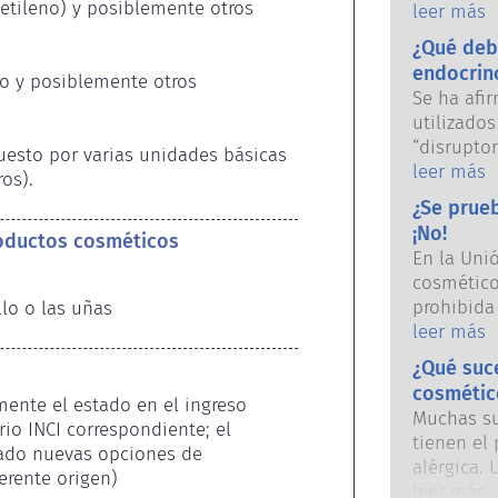
etileno) y posiblemente otros 
empresas 
leer más
nacionale
¿Qué deb
responsab
endocrin
o y posiblemente otros 
seguridad
Se ha afi
utilizado
“disrupto
esto por varias unidades básicas 
imitar al
leer más
os).
nuestras 
¿Se prue
pueda imi
¡No!
roductos cosméticos
vaya a al
En la Uni
Muchas sus
cosmético
imitan a 
prohibida
llo o las uñas
su mayorí
años, muc
leer más
demostrad
prohibició
endocrino
¿Qué suc
cuidado p
seguridad
cosmétic
mente el estado en el ingreso 
investigac
expertos c
Muchas sus
rio INCI correspondiente; el 
alternativ
empresas 
tienen el
ado nuevas opciones de 
experimen
a cabo cu
alérgica.
erente origen) 
seguridad
incluida l
el sistem
leer más