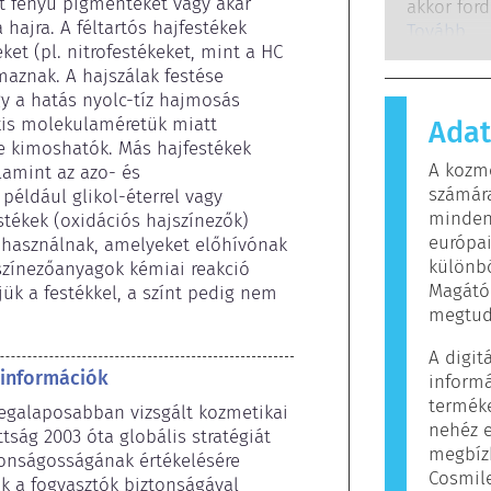
 fényű pigmenteket vagy akár 
törvényile
akkor for
 hajra. A féltartós hajfestékek 
összes le
immunrend
Tovább
ket (pl. nitrofestékeket, mint a HC 
potenciáli
amelyek a
maznak. A hajszálak festése 
ártalmatla
gy a hatás nyolc-tíz hajmosás 
anyagot a
kis molekulaméretük miatt 
Adat
és testáp
e kimoshatók. Más hajfestékek 
tartalmaz
A kozm
lamint az azo- és 
számára a
számára
például glikol-éterrel vagy 
azt, hogy
minden
tékek (oxidációs hajszínezők) 
biztonság
európai
 használnak, amelyeket előhívónak 
különb
színezőanyagok kémiai reakció 
Magától
ük a festékkel, a színt pedig nem 
megtudn
A digit
 információk
informá
termék
legalaposabban vizsgált kozmetikai 
nehéz e
tság 2003 óta globális stratégiát 
megbíz
tonságosságának értékelésére 
Cosmil
 a fogyasztók biztonságával 