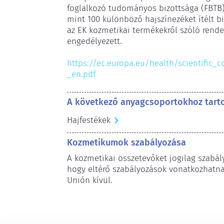
foglalkozó tudományos bizottsága (FBTB) 
mint 100 különböző hajszínezéket ítélt b
az EK kozmetikai termékekről szóló rendel
engedélyezett.

https://ec.europa.eu/health/scientific_
_en.pdf
A következő anyagcsoportokhoz tart
Hajfestékek
Kozmetikumok szabályozása
A kozmetikai összetevőket jogilag szabály
hogy eltérő szabályozások vonatkozhatnak
Unión kívül.