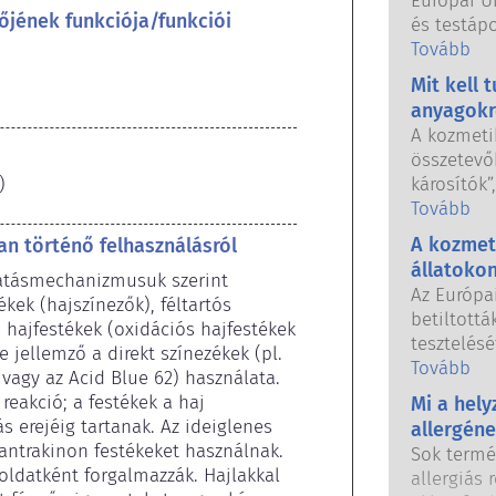
Európai U
őjének funkciója/funkciói
és testáp
használhat
Tovább
országos 
Mit kell 
közösen f
anyagokr
biztonság
A kozmeti
összetevők
)
károsítók”
hormonjai
Tovább
azért, me
A kozmet
n történő felhasználásról
hormont, 
állatoko
hatásmechanizmusuk szerint 
megzavarj
Az Európa
kek (hajszínezők), féltartós 
anyag, köz
betiltott
s hajfestékek (oxidációs hajfestékek 
utánozhat
tesztelésé
e jellemző a direkt színezékek (pl. 
nagyon ke
tilalom ha
Tovább
vagy az Acid Blue 62) használata. 
gyógyszer
testápolás
akció; a festékek a haj 
hogy zava
Mi a hel
fogott, ho
 erejéig tartanak. Az ideiglenes 
A minősít
allergén
állatkísér
antrakinon festékeket használnak. 
elvégzett
Sok termé
fejlesztés
oldatként forgalmazzák. Hajlakkal 
értékelése
allergiás 
összetevő