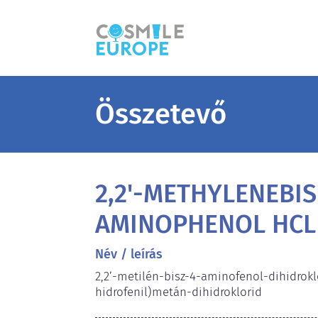
Összetevő
2,2'-METHYLENEBIS
AMINOPHENOL HCL
Név / leírás
2,2’-metilén-bisz-4-aminofenol-dihidrokl
hidrofenil)metán-dihidroklorid