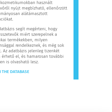
, kozmetikumokban használt
vőről nyújt megbízható, ellenőrzött
ományosan alátámasztott
ciókat.
datbázis segít megérteni, hogy
sszetevők miért szerepelnek a
ikai termékekben, milyen
nsággal rendelkeznek, és még sok
. Az adatbázis jelenleg tizenkét
 érhető el, és hamarosan további
en is olvasható lesz.
 THE DATABASE