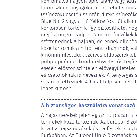
kombinálva nagyon apró arany vagy ezüst
fluoreszkáló anyagokat is fel lehet vinni a
(színezők) esetén szintén direkt színezéke
Blue No. 2 vagy a HC Yellow No. 10) alkal
körkörösen történik, így biztosítható, ho
erejéig megmaradjon. A nitroszínezékek 
szétterjednek a hajban, de ennek ellenér
közé tartoznak a nitro-fenil-diaminok, va
kinoniminfestékek szerves oldószerekkel, 
polipropilénnel kombinálva. Tartós hajfes
esetén először színtelen elővegyületeket
és csatolóknak is neveznek. A tényleges 
során keletkeznek. A hajat teljesen befedj
lehet kimosni.
A biztonságos használatra vonatkozó
A hajszínezékek jelenleg az EU piacán a 
termékek közé tartoznak. Az Európai Bizot
követ a hajszínezékek és hajfestékek biz
Európában. Az Európai Unió Bizottságának