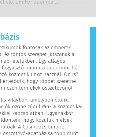
g kötelesek elvégezni, lefedik az
dul elő, amikor az ember
hetséges kockázatot, beleértve a
szere olyan anyagokra reagál,
s endokrin zavarokat okozókat is.
 legtöbb ember számára
nok. Az allergiás reakciót kiváltó
llergénnek nevezzük. A kozmetikai
bázis
olási termékek olyan összetevőket
hatnak, amelyek egyes emberek
etikumok fontosak az emberek
llergiát okozhatnak. Ez nem jelenti
, és fontos szerepet játszanak a
 a termék mások számára nem
napi életükben. Egy átlagos
os.
 fogyasztó naponta több mint hét
öző kozmetikumot használ. Ön is?
 értetődik, hogy többet szeretne
i ezen termékek összetevőiről.
ális világban, amelyben élünk,
ciók özöne zúdul ránk a kozmetikai
ekkel kapcsolatban. Ugyanakkor
ldönteni, hogy közülük melyek
hatóak. A Cosmetics Europe
e összetevő-adatbázisa több mint