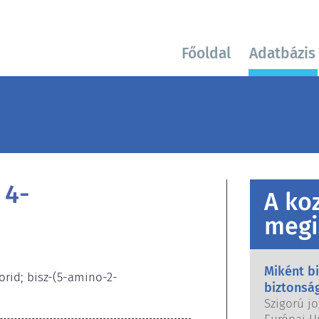
Főoldal
Adatbázis
 4-
A ko
megi
Miként b
orid; bisz-(5-amino-2-
biztonsá
Szigorú jo