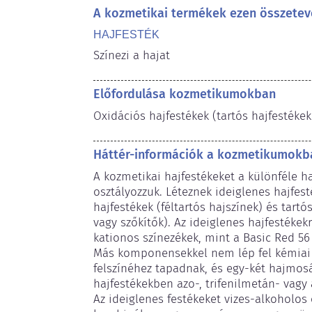
A kozmetikai termékek ezen összetev
HAJFESTÉK
Színezi a hajat
Előfordulása kozmetikumokban
Oxidációs hajfestékek (tartós hajfestékek
Háttér-információk a kozmetikumokba
A kozmetikai hajfestékeket a különféle 
osztályozzuk. Léteznek ideiglenes hajfesté
hajfestékek (féltartós hajszínek) és tartó
vagy szőkítők). Az ideiglenes hajfestékekr
kationos színezékek, mint a Basic Red 56 
Más komponensekkel nem lép fel kémiai re
felszínéhez tapadnak, és egy-két hajmosás
hajfestékekben azo-, trifenilmetán- vagy 
Az ideiglenes festékeket vizes-alkoholos 