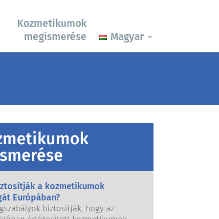
Kozmetikumok
megismerése
Magyar
zmetikumok
smerése
iztosítják a kozmetikumok
gát Európában?
gszabályok biztosítják, hogy az