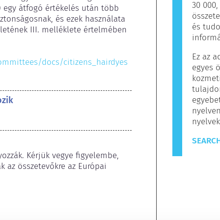
30 000
egy átfogó értékelés után több 
összete
iztonságosnak, és ezek használata 
és tud
etének III. melléklete értelmében 
informá
Ez az a
committees/docs/citizens_hairdyes
egyes ö
kozmet
tulajdo
ozik
egyebet
nyelven
nyelvek
SEARCH
ozzák. Kérjük vegye figyelembe, 
 az összetevőkre az Európai 