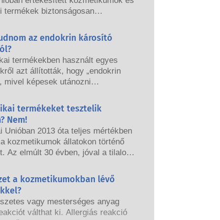
nióban értékesített kozmetikumok és
si termékek biztonságosan
ók legyenek. A vállalatok, az
és az európai szabályozó hatóságok
tudnom az endokrin károsító
elelősek a kozmetikai termékek
ól?
ának megőrzéséért.
kai termékekben használt egyes
ről azt állították, hogy „endokrin
, mivel képesek utánozni
nk bizonyos tulajdonságait. Csak
rt valami képes utánozni egy
ikai termékeket tesztelik
még nem jelenti azt, hogy megzavarja
n? Nem!
rendszerünket. Sok anyag, köztük a
i Unióban 2013 óta teljes mértékben
esek is, utánozhatják a hormonok
k a kozmetikumok állatokon történő
gait, de nagyon kevés ezek közt,
t. Az elmúlt 30 évben, jóval a tilalom
 az erős gyógyszerek, melyeknél
épése előtt, a kozmetikai és
kimutatták, hogy zavart okoznak az
i ipar kutatásba és fejlesztésbe
yzet a kozmetikumokban lévő
endszerben. A minősített,
gy úttörő szerepet töltsön be az
 szakértők által elvégzett szigorú
ekkel?
leti eszközök alternatíváinak
tonsági értékelések, amelyeket a
szetes vagy mesterséges anyag
ébe, hogy értékelhesse a kozmetikai
nak törvényileg kötelesek elvégezni,
eakciót válthat ki. Allergiás reakció
k és termékek biztonságosságát.