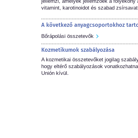
jellemzi, amelyek jellemzőek a folyékony
vitamint, karotinoidot és szabad zsírsavat
A következő anyagcsoportokhoz tart
Bőrápolási összetevők
Kozmetikumok szabályozása
A kozmetikai összetevőket jogilag szabál
hogy eltérő szabályozások vonatkozhatna
Unión kívül.