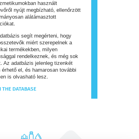
ozmetikumokban használt
vőről nyújt megbízható, ellenőrzött
ományosan alátámasztott
ciókat.
datbázis segít megérteni, hogy
sszetevők miért szerepelnek a
kai termékekben, milyen
nsággal rendelkeznek, és még sok
. Az adatbázis jelenleg tizenkét
 érhető el, és hamarosan további
en is olvasható lesz.
 THE DATABASE