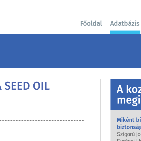
Főoldal
Adatbázis
 SEED OIL
A ko
megi
Miként b
biztonsá
Szigorú jo