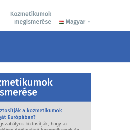
Kozmetikumok
megismerése
Magyar
zmetikumok
smerése
iztosítják a kozmetikumok
gát Európában?
gszabályok biztosítják, hogy az