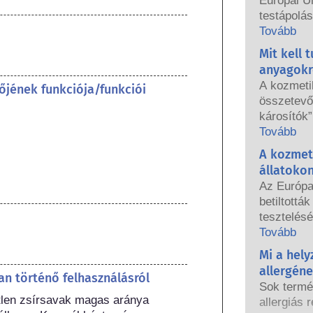
Európai U
testápolá
használhat
Tovább
országos 
Mit kell 
közösen f
anyagokr
biztonság
A kozmeti
őjének funkciója/funkciói
összetevők
károsítók”
hormonjai
Tovább
azért, me
A kozmet
hormont, 
állatoko
endokrin 
Az Európa
természet
betiltottá
tulajdonsá
tesztelésé
többnyire
hatályba l
Tovább
valaha is 
testápolás
Mi a hel
endokrin r
fogott, ho
tudományos
allergén
n történő felhasználásról
állatkísér
termékbiz
Sok termé
fejlesztés
etlen zsírsavak magas aránya 
vállalatok
allergiás r
összetevő