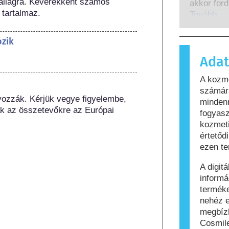
 állagra. Keverékként számos 
lefedik a
akkor ford
 tartalmaz.
beleértve 
immunrend
Tovább
okozókat i
amelyek a
ártalmatla
ozik
anyagot a
Adat
és testáp
tartalmaz
A kozm
számára al
számára
azt, hogy
yozzák. Kérjük vegye figyelembe, 
mindenn
biztonság
k az összetevőkre az Európai 
fogyasz
kozmeti
értetőd
ezen te
A digit
informá
termék
nehéz e
megbíz
Cosmile