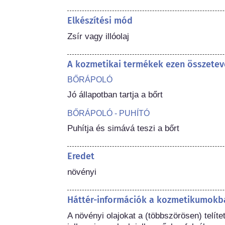
Elkészítési mód
Zsír vagy illóolaj
A kozmetikai termékek ezen összetev
BŐRÁPOLÓ
Jó állapotban tartja a bőrt
BŐRÁPOLÓ - PUHÍTÓ
Puhítja és simává teszi a bőrt
Eredet
növényi
Háttér-információk a kozmetikumokba
A növényi olajokat a (többszörösen) telít