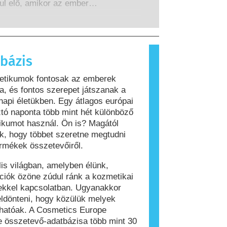
z összes lehetséges kockázatot,
ul elő, amikor az ember
a potenciális endokrin zavarokat
szere olyan anyagokra reagál,
s.
 legtöbb ember számára
nok. Az allergiás reakciót kiváltó
llergénnek nevezzük. A kozmetikai
bázis
olási termékek olyan összetevőket
hatnak, amelyek egyes emberek
etikumok fontosak az emberek
lergiát okozhatnak. Ez nem jelenti
, és fontos szerepet játszanak a
 a termék mások számára nem
api életükben. Egy átlagos európai
os.
tó naponta több mint hét különböző
kumot használ. Ön is? Magától
ik, hogy többet szeretne megtudni
rmékek összetevőiről.
ális világban, amelyben élünk,
ciók özöne zúdul ránk a kozmetikai
ekkel kapcsolatban. Ugyanakkor
ldönteni, hogy közülük melyek
hatóak. A Cosmetics Europe
 összetevő-adatbázisa több mint 30