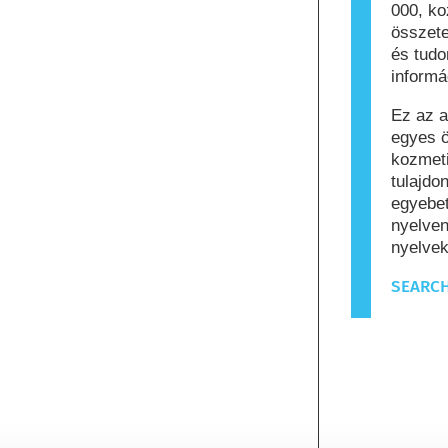
000, k
összete
és tud
informá
Ez az a
egyes ö
kozmeti
tulajdo
egyebet
nyelven
nyelvek
SEARCH