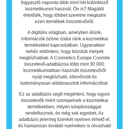
fogyasztó naponta több mint hét különböző
kozmetikumot használ. Ön is? Magától
értetődik, hogy többet szeretne megtudni
ezen termékek összetevőiről.
A digitális világban, amelyben élünk,
információk özöne zúdul ránk a kozmetikai
termékekkel kapcsolatban. Ugyanakkor
nehéz eldönteni, hogy közülük melyek
megbízhatóak. A Cosmetics Europe Cosmile
összetevő-adatbázisa több mint 30 000,
kozmetikumokban használt összetevőről
nyújt megbízható, ellenőrzött és
tudományosan alátámasztott információkat.
Ez az adatbázis segít megérteni, hogy egyes
összetevők miért szerepelnek a kozmetikai
termékekben, milyen tulajdonsággal
rendelkeznek, és még sok egyebet. Az
adatbázis jelenleg tizenkét nyelven érhető el,
és hamarosan további nyelveken is olvasható