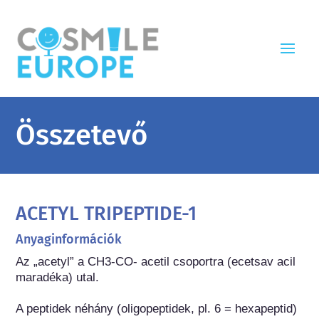
Összetevő
ACETYL TRIPEPTIDE-1
Anyaginformációk
Az „acetyl” a CH3-CO- acetil csoportra (ecetsav acil 
maradéka) utal.

A peptidek néhány (oligopeptidek, pl. 6 = hexapeptid) 