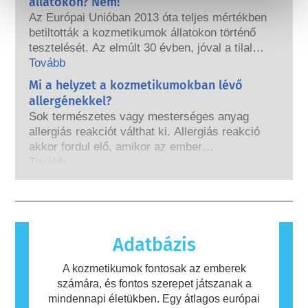
állatokon? Nem!
megzavarja endokrin rendszerünket. Sok
Az Európai Unióban 2013 óta teljes mértékben
anyag, köztük a természetesek is,
betiltották a kozmetikumok állatokon történő
utánozhatják a hormonok tulajdonságait, de
tesztelését. Az elmúlt 30 évben, jóval a tilalom
nagyon kevés ezek közt, többnyire az erős
hatályba lépése előtt, a kozmetikai és
Tovább
gyógyszerek, melyeknél valaha is kimutatták,
testápolási ipar kutatásba és fejlesztésbe
Mi a helyzet a kozmetikumokban lévő
hogy zavart okoznak az endokrin
fogott, hogy úttörő szerepet töltsön be az
rendszerben. A minősített, tudományos
allergénekkel?
állatkísérleti eszközök alternatíváinak
szakértők által elvégzett szigorú
Sok természetes vagy mesterséges anyag
fejlesztésébe, hogy értékelhesse a kozmetikai
termékbiztonsági értékelések, amelyeket a
allergiás reakciót válthat ki. Allergiás reakció
összetevők és termékek biztonságosságát.
vállalatoknak törvényileg kötelesek elvégezni,
akkor fordul elő, amikor az ember
lefedik az összes lehetséges kockázatot,
immunrendszere olyan anyagokra reagál,
Tovább
beleértve a potenciális endokrin zavarokat
amelyek a legtöbb ember számára
okozókat is.
ártalmatlanok. Az allergiás reakciót kiváltó
anyagot allergénnek nevezzük. A kozmetikai
és testápolási termékek olyan összetevőket
tartalmazhatnak, amelyek egyes emberek
Adatbázis
számára allergiát okozhatnak. Ez nem jelenti
azt, hogy a termék mások számára nem
A kozmetikumok fontosak az emberek
biztonságos.
számára, és fontos szerepet játszanak a
mindennapi életükben. Egy átlagos európai