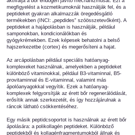
aktiválja a bőr endogén javító mechanizmusát. Ezt a 
megfigyelést a kozmetikumoknál használják fel, és a 
peptideket gyakran alkalmazzák öregedésgátló 
termékekben (INCI: „pepdides” szóösszetevőként). A 
peptideket a hajápolásban is használják, például 
samponokban, kondicionálókban és 
gyógykrémekben. Ezek képesek behatolni a belső 
hajszerkezetbe (cortex) és megerősíteni a hajat.

Az arcápolásban például speciális hatóanyag-
komplexeket használnak, amelyekben a peptideket 
különböző vitaminokkal, például B3-vitaminnal, B5-
provitaminnal és E-vitaminnal, valamint más 
ápolóanyagokkal vegyítik. Ezek a hatóanyag-
komplexek felgyorsítják az érett bőr regenerálódását, 
erősítik annak szerkezetét, és így hozzájárulnak a 
ráncok látható csökkentéséhez.

Egy másik peptidcsoportot is használnak az érett bőr 
ápolására: a polikollagén peptideket. Különböző 
peptidekből és kollagénfragmentumokból állnak és 