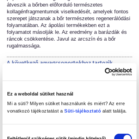
átveszik a bőrben előforduló természetes 
kollagénfragmentumok viselkedését, amelyek fontos 
szerepet játszanak a bőr természetes regenerálódási 
folyamatában. Az ápolási termékekben ezt a 
folyamatot másolják le. Az eredmény a barázdák és 
ráncok csökkentése. Javul az arcszín és a bőr 
rugalmassága.
A következő anyagcsoportokhoz tartozik
Bőrápolási összetevők
Kozmetikumok szabályozása
Ez a weboldal sütiket használ
A kozmetikai összetevőket jogilag szabályozzák. 
Mi a süti? Milyen sütiket használunk és miért? Az erre
Kérjük vegye figyelembe, hogy eltérő szabályozások 
vonatkozó tájékoztatást a
Süti-tájékoztató
alatt találja.
vonatkozhatnak az összetevőkre az Európai Unión 
kívül.
Hozzájárulás
Feltétlenül szükséges sütik (mindig kötelező)