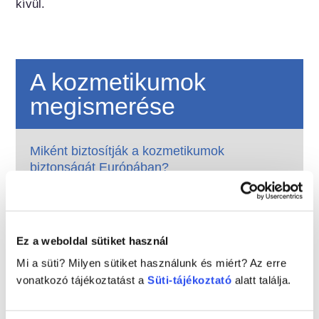
kívül.
A kozmetikumok
megismerése
Miként biztosítják a kozmetikumok
biztonságát Európában?
Szigorú jogszabályok biztosítják, hogy az
Európai Unióban értékesített kozmetikumok
és testápolási termékek biztonságosan
használhatók legyenek. A vállalatok, az
Tovább
Ez a weboldal sütiket használ
országos és az európai szabályozó hatóságok
Mit kell tudnom az endokrin károsító
közösen felelősek a kozmetikai termékek
Mi a süti? Milyen sütiket használunk és miért? Az erre
anyagokról?
biztonságának megőrzéséért.
vonatkozó tájékoztatást a
Süti-tájékoztató
alatt találja.
A kozmetikai termékekben használt egyes
összetevőkről azt állították, hogy „endokrin
károsítók”, mivel képesek utánozni