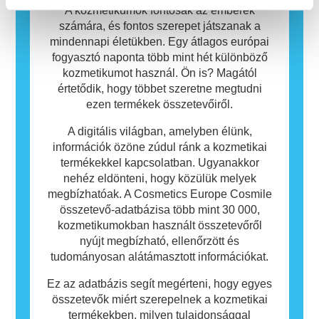
azt, hogy a termék mások számára nem
A kozmetikumok fontosak az emberek
biztonságos.
számára, és fontos szerepet játszanak a
mindennapi életükben. Egy átlagos európai
fogyasztó naponta több mint hét különböző
kozmetikumot használ. Ön is? Magától
értetődik, hogy többet szeretne megtudni
ezen termékek összetevőiről.
A digitális világban, amelyben élünk,
információk özöne zúdul ránk a kozmetikai
termékekkel kapcsolatban. Ugyanakkor
nehéz eldönteni, hogy közülük melyek
megbízhatóak. A Cosmetics Europe Cosmile
összetevő-adatbázisa több mint 30 000,
kozmetikumokban használt összetevőről
nyújt megbízható, ellenőrzött és
tudományosan alátámasztott információkat.
Ez az adatbázis segít megérteni, hogy egyes
összetevők miért szerepelnek a kozmetikai
termékekben, milyen tulajdonsággal