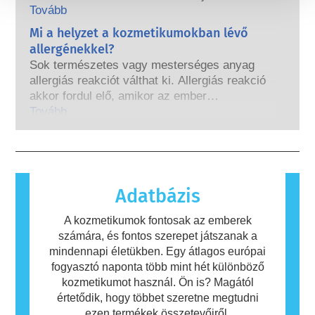
nagyon kevés ezek közt, többnyire az erős
hatályba lépése előtt, a kozmetikai és
Tovább
gyógyszerek, melyeknél valaha is kimutatták,
testápolási ipar kutatásba és fejlesztésbe
Mi a helyzet a kozmetikumokban lévő
hogy zavart okoznak az endokrin
fogott, hogy úttörő szerepet töltsön be az
rendszerben. A minősített, tudományos
allergénekkel?
állatkísérleti eszközök alternatíváinak
szakértők által elvégzett szigorú
Sok természetes vagy mesterséges anyag
fejlesztésébe, hogy értékelhesse a kozmetikai
termékbiztonsági értékelések, amelyeket a
allergiás reakciót válthat ki. Allergiás reakció
összetevők és termékek biztonságosságát.
vállalatoknak törvényileg kötelesek elvégezni,
akkor fordul elő, amikor az ember
lefedik az összes lehetséges kockázatot,
immunrendszere olyan anyagokra reagál,
Tovább
beleértve a potenciális endokrin zavarokat
amelyek a legtöbb ember számára
okozókat is.
ártalmatlanok. Az allergiás reakciót kiváltó
anyagot allergénnek nevezzük. A kozmetikai
és testápolási termékek olyan összetevőket
tartalmazhatnak, amelyek egyes emberek
Adatbázis
számára allergiát okozhatnak. Ez nem jelenti
azt, hogy a termék mások számára nem
A kozmetikumok fontosak az emberek
biztonságos.
számára, és fontos szerepet játszanak a
mindennapi életükben. Egy átlagos európai
fogyasztó naponta több mint hét különböző
kozmetikumot használ. Ön is? Magától
értetődik, hogy többet szeretne megtudni
ezen termékek összetevőiről.