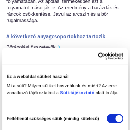
folyamatában. Az ápolási termékekben ezt a 
folyamatot másolják le. Az eredmény a barázdák és 
ráncok csökkentése. Javul az arcszín és a bőr 
rugalmassága.
A következő anyagcsoportokhoz tartozik
Bőrápolási összetevők
Kozmetikumok szabályozása
A kozmetikai összetevőket jogilag szabályozzák. 
Kérjük vegye figyelembe, hogy eltérő szabályozások 
Ez a weboldal sütiket használ
vonatkozhatnak az összetevőkre az Európai Unión 
Mi a süti? Milyen sütiket használunk és miért? Az erre
kívül.
vonatkozó tájékoztatást a
Süti-tájékoztató
alatt találja.
Hozzájárulás
A kozmetikumok
Feltétlenül szükséges sütik (mindig kötelező)
kiválasztása
megismerése