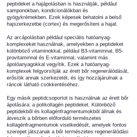
peptideket a hajápolásban is használják, például 
samponokban, kondicionálókban és 
gyógykrémekben. Ezek képesek behatolni a belső 
hajszerkezetbe (cortex) és megerősíteni a hajat.

Az arcápolásban például speciális hatóanyag-
komplexeket használnak, amelyekben a peptideket 
különböző vitaminokkal, például B3-vitaminnal, B5-
provitaminnal és E-vitaminnal, valamint más 
ápolóanyagokkal vegyítik. Ezek a hatóanyag-
komplexek felgyorsítják az érett bőr regenerálódását, 
erősítik annak szerkezetét, és így hozzájárulnak a 
ráncok látható csökkentéséhez.

Egy másik peptidcsoportot is használnak az érett bőr 
ápolására: a polikollagén peptideket. Különböző 
peptidekből és kollagénfragmentumokból állnak és 
átveszik a bőrben előforduló természetes 
kollagénfragmentumok viselkedését, amelyek fontos 
szerepet játszanak a bőr természetes regenerálódási 