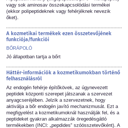
vagy sok aminosav összekapcsolódási termékei 
(ekkor polipeptideknek vagy fehérjéknek nevezik 
őket).
A kozmetikai termékek ezen összetevőjének
funkciója/funkciói
BŐRÁPOLÓ
Jó állapotban tartja a bőrt
Háttér-információk a kozmetikumokban történő
felhasználásról
Az endogén fehérje építőkövek, az úgynevezett 
peptidek központi szerepet játszanak a szervezet 
anyagcseréjében. Jelzik a szervezetnek, hogy 
aktiválja a bőr endogén javító mechanizmusát. Ezt a 
megfigyelést a kozmetikumoknál használják fel, és a 
peptideket gyakran alkalmazzák öregedésgátló 
termékekben (INCI: „pepdides” szóösszetevőként). A 