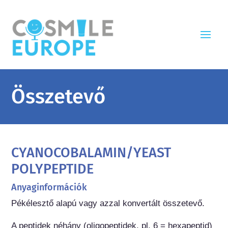
Összetevő
CYANOCOBALAMIN/YEAST
POLYPEPTIDE
Anyaginformációk
Pékélesztő alapú vagy azzal konvertált összetevő.

A peptidek néhány (oligopeptidek, pl. 6 = hexapeptid) 