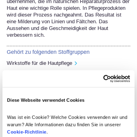
übernehmen, die im natürlichen Reparaturprozess der 
Haut eine wichtige Rolle spielen. In Pflegeprodukten 
wird dieser Prozess nachgeahmt. Das Resultat ist 
eine Milderung von Linien und Fältchen. Das 
Aussehen und die Geschmeidigkeit der Haut 
verbessern sich.
Gehört zu folgenden Stoffgruppen
Wirkstoffe für die Hautpflege
Regulierung von Kosmetika
Die Inhaltsstoffe von kosmetischen Mitteln 
unterliegen gesetzlichen Regelungen. Bitte beachten 
Sie, dass für kosmetische Inhaltsstoffe außerhalb der 
Diese Webseite verwendet Cookies
EU andere Vorschriften gelten können.
Was ist ein Cookie? Welche Cookies verwenden wir und
warum? Alle Informationen dazu finden Sie in unserer
Cookie-Richtlinie
.