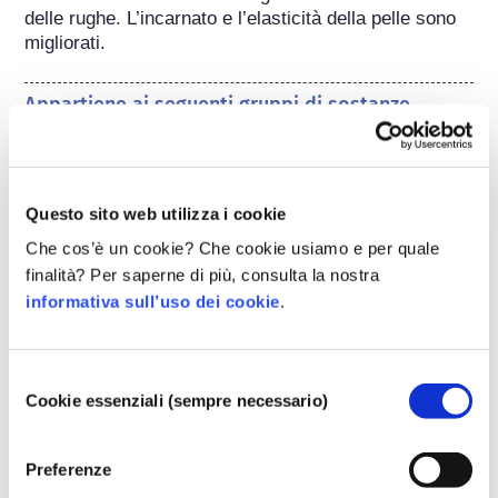
delle rughe. L’incarnato e l’elasticità della pelle sono 
migliorati.
Appartiene ai seguenti gruppi di sostanze
Ingredienti per la cura della pelle
Regolamentare i cosmetici
Questo sito web utilizza i cookie
Gli ingredienti cosmetici sono soggetti a 
Che cos’è un cookie? Che cookie usiamo e per quale
regolamentazione. Si noti che regolamenti differenti 
finalità? Per saperne di più, consulta la nostra
potrebbero applicarsi agli ingredienti cosmetici al di 
fuori dell'UE.
informativa sull’uso dei cookie
.
Selezione
Cookie essenziali (sempre necessario)
del
Capire i cosmetici
consenso
Preferenze
Come viene garantita la sicurezza dei