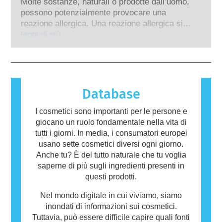
prodotti da parte di esperti scientifici
Molte sostanze, naturali o prodotte dall’uomo,
animali per valutare la sicurezza degli
qualificati, che le aziende sono obbligate per
possono potenzialmente provocare una
ingredienti e dei prodotti cosmetici.
legge a effettuare, coprono tutti i potenziali
reazione allergica. Una reazione allergica si
rischi, inclusa la potenziale interferenza con il
verifica quando il sistema immunitario di una
leggi di più
sistema endocrino.
persona reagisce a sostanze che sono
innocue per la maggior parte delle altre
persone. Una sostanza che provoca una
reazione allergica è chiamata allergene.
Cosmetici e prodotti per la cura della persona
Database
possono contenere ingredienti che potrebbero
risultare allergenici per alcune persone. Ciò
I cosmetici sono importanti per le persone e
non significa che il prodotto non sia sicuro da
giocano un ruolo fondamentale nella vita di
utilizzare per gli altri.
tutti i giorni. In media, i consumatori europei
usano sette cosmetici diversi ogni giorno.
Anche tu? È del tutto naturale che tu voglia
saperne di più sugli ingredienti presenti in
questi prodotti.
Nel mondo digitale in cui viviamo, siamo
inondati di informazioni sui cosmetici.
Tuttavia, può essere difficile capire quali fonti