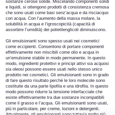
sostanze cerose solide. Miscelando componenti solidi 
e liquidi, si ottengono prodotti di consistenza cremosa 
che sono usati come basi senz’acqua e da risciacquo 
con acqua. Con l’aumento della massa molare, la 
solubilità in acqua e l’igroscopicità (capacità di 
assorbire l’umidità) dei polietilenglicoli diminuiscono.

Gli emulsionanti sono spesso usati nei cosmetici 
come eccipienti. Consentono di portare componenti 
effettivamente non miscibili come olio e acqua in 
un’emulsione stabile in modo permanente. In questo 
modo, ingredienti protettivi e principi attivi sia acquosi 
sia oleosi possono essere usati nello stesso unico 
prodotto nei cosmetici. Gli emulsionanti sono in grado 
di fare questo risultato perché le loro molecole sono 
costituite da una parte lipofila e una idrofila. In questo 
modo possono ridurre la tensione interfacciale che 
esiste effettivamente tra due sostanze incompatibili 
come il grasso e l’acqua. Gli emulsionanti sono usati, 
più in particolare, per creme, lozioni e detergenti. 
Attualmente, gli emulsionanti sono tuttavia molto più 