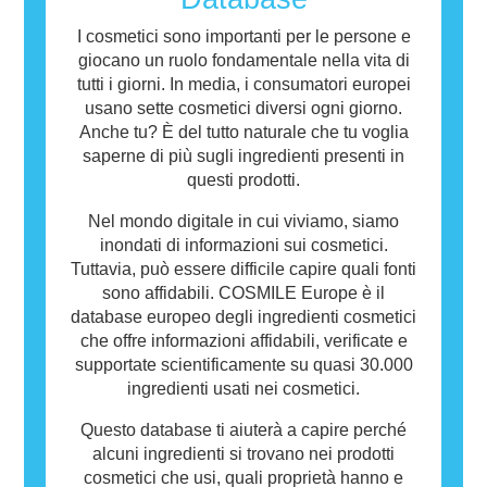
possono contenere ingredienti che potrebbero
risultare allergenici per alcune persone. Ciò
I cosmetici sono importanti per le persone e
non significa che il prodotto non sia sicuro da
giocano un ruolo fondamentale nella vita di
utilizzare per gli altri.
tutti i giorni. In media, i consumatori europei
usano sette cosmetici diversi ogni giorno.
Anche tu? È del tutto naturale che tu voglia
saperne di più sugli ingredienti presenti in
questi prodotti.
Nel mondo digitale in cui viviamo, siamo
inondati di informazioni sui cosmetici.
Tuttavia, può essere difficile capire quali fonti
sono affidabili. COSMILE Europe è il
database europeo degli ingredienti cosmetici
che offre informazioni affidabili, verificate e
supportate scientificamente su quasi 30.000
ingredienti usati nei cosmetici.
Questo database ti aiuterà a capire perché
alcuni ingredienti si trovano nei prodotti
cosmetici che usi, quali proprietà hanno e