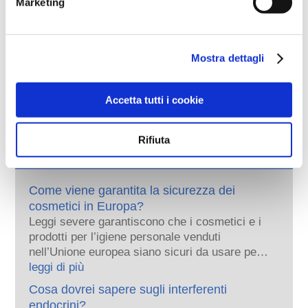
Marketing
Regolamentare i cosmetici
Gli ingredienti cosmetici sono soggetti a 
regolamentazione. Si noti che regolamenti differenti 
potrebbero applicarsi agli ingredienti cosmetici al di 
Mostra dettagli
fuori dell'UE.
Accetta tutti i cookie
Capire i cosmetici
Rifiuta
Come viene garantita la sicurezza dei
cosmetici in Europa?
Leggi severe garantiscono che i cosmetici e i
prodotti per l’igiene personale venduti
nell’Unione europea siano sicuri da usare per
le persone. Le aziende e le autorità di
leggi di più
regolamentazione nazionali ed europee
Cosa dovrei sapere sugli interferenti
condividono la responsabilità di mantenere
endocrini?