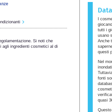
anze
sostanza 
Dat
chiamata a
cura dell
I cosme
ingredient
ondizionanti
giocano
per alcune
tutti i 
prodotto n
usano s
altri.
egolamentazione. Si noti che 
Anche t
 agli ingredienti cosmetici al di 
saperne 
questi p
Nel mon
inondat
Tuttavia
fonti s
databas
cosmetic
verific
quasi 3
Questo 