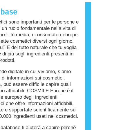
che provoca una reazione allergica è
abase
llergene. Cosmetici e prodotti per la
a persona possono contenere
tici sono importanti per le persone e
i che potrebbero risultare allergenici
 un ruolo fondamentale nella vita di
 persone. Ciò non significa che il
giorni. In media, i consumatori europei
on sia sicuro da utilizzare per gli
ette cosmetici diversi ogni giorno.
u? È del tutto naturale che tu voglia
di più sugli ingredienti presenti in
rodotti.
do digitale in cui viviamo, siamo
i di informazioni sui cosmetici.
, può essere difficile capire quali
ono affidabili. COSMILE Europe è il
e europeo degli ingredienti
i che offre informazioni affidabili,
ate e supportate scientificamente su
0.000 ingredienti usati nei cosmetici.
database ti aiuterà a capire perché