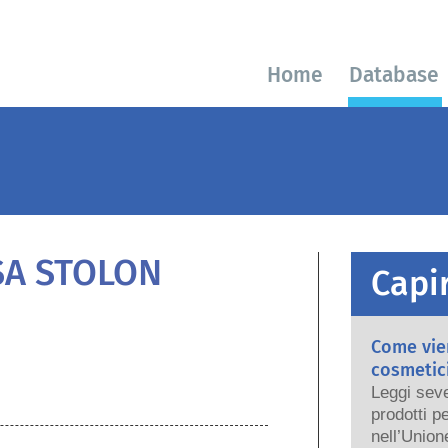
Home
Database
SA STOLON
Capir
Come vien
cosmetici
Leggi seve
prodotti p
nell’Union