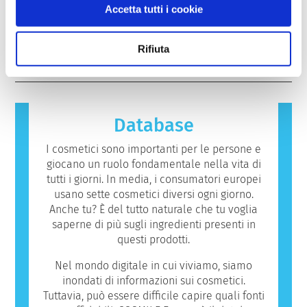
alternative alla sperimentazione sugli
Accetta tutti i cookie
sicurezza dei prodotti da parte di esperti
dall’uomo, possono potenzialmente
animali per valutare la sicurezza degli
scientifici qualificati, che le aziende sono
provocare una reazione allergica. Una
ingredienti e dei prodotti cosmetici.
obbligate per legge a effettuare, coprono
reazione allergica si verifica quando il
leggi di più
Rifiuta
tutti i potenziali rischi, inclusa la potenziale
sistema immunitario di una persona
interferenza con il sistema endocrino.
reagisce a sostanze che sono innocue per la
maggior parte delle altre persone. Una
sostanza che provoca una reazione allergica
è chiamata allergene. Cosmetici e prodotti
Database
per la cura della persona possono contenere
ingredienti che potrebbero risultare
I cosmetici sono importanti per le persone e
allergenici per alcune persone. Ciò non
giocano un ruolo fondamentale nella vita di
significa che il prodotto non sia sicuro da
tutti i giorni. In media, i consumatori europei
utilizzare per gli altri.
usano sette cosmetici diversi ogni giorno.
Anche tu? È del tutto naturale che tu voglia
saperne di più sugli ingredienti presenti in
questi prodotti.
Nel mondo digitale in cui viviamo, siamo
inondati di informazioni sui cosmetici.
Tuttavia, può essere difficile capire quali fonti