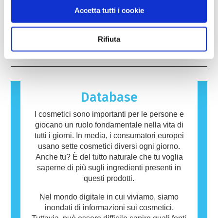
cercare alternative alla sperimentazione sugli
prodotti da parte di esperti scientifici
Molte sostanze, naturali o prodotte dall’uomo,
Accetta tutti i cookie
animali per valutare la sicurezza degli
qualificati, che le aziende sono obbligate per
possono potenzialmente provocare una
ingredienti e dei prodotti cosmetici.
legge a effettuare, coprono tutti i potenziali
reazione allergica. Una reazione allergica si
rischi, inclusa la potenziale interferenza con il
verifica quando il sistema immunitario di una
leggi di più
Rifiuta
sistema endocrino.
persona reagisce a sostanze che sono
innocue per la maggior parte delle altre
persone. Una sostanza che provoca una
reazione allergica è chiamata allergene.
Cosmetici e prodotti per la cura della persona
Database
possono contenere ingredienti che potrebbero
risultare allergenici per alcune persone. Ciò
I cosmetici sono importanti per le persone e
non significa che il prodotto non sia sicuro da
giocano un ruolo fondamentale nella vita di
utilizzare per gli altri.
tutti i giorni. In media, i consumatori europei
usano sette cosmetici diversi ogni giorno.
Anche tu? È del tutto naturale che tu voglia
saperne di più sugli ingredienti presenti in
questi prodotti.
Nel mondo digitale in cui viviamo, siamo
inondati di informazioni sui cosmetici.