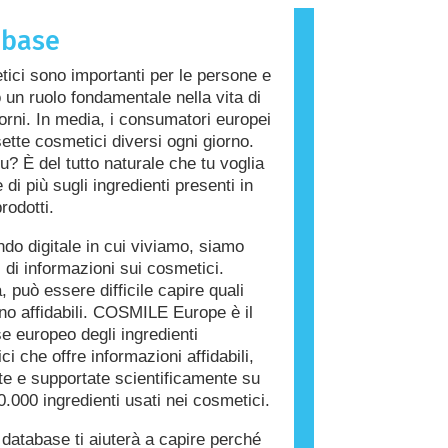
che provoca una reazione allergica è
abase
llergene. Cosmetici e prodotti per la
a persona possono contenere
tici sono importanti per le persone e
i che potrebbero risultare allergenici
 un ruolo fondamentale nella vita di
 persone. Ciò non significa che il
giorni. In media, i consumatori europei
on sia sicuro da utilizzare per gli
ette cosmetici diversi ogni giorno.
u? È del tutto naturale che tu voglia
di più sugli ingredienti presenti in
rodotti.
do digitale in cui viviamo, siamo
i di informazioni sui cosmetici.
, può essere difficile capire quali
ono affidabili. COSMILE Europe è il
e europeo degli ingredienti
i che offre informazioni affidabili,
ate e supportate scientificamente su
0.000 ingredienti usati nei cosmetici.
database ti aiuterà a capire perché