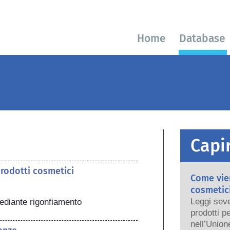
Home
Database
Capir
prodotti cosmetici
Come vien
cosmetici
Leggi seve
mediante rigonfiamento
prodotti p
nell’Union