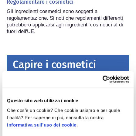
Regolamentare i cosmetici
Gli ingredienti cosmetici sono soggetti a 
regolamentazione. Si noti che regolamenti differenti 
potrebbero applicarsi agli ingredienti cosmetici al di 
fuori dell'UE.
Capire i cosmetici
Come viene garantita la sicurezza dei
cosmetici in Europa?
Leggi severe garantiscono che i cosmetici e i
Questo sito web utilizza i cookie
prodotti per l’igiene personale venduti
Che cos’è un cookie? Che cookie usiamo e per quale
nell’Unione europea siano sicuri da usare per
le persone. Le aziende e le autorità di
leggi di più
finalità? Per saperne di più, consulta la nostra
regolamentazione nazionali ed europee
informativa sull’uso dei cookie
.
Cosa dovrei sapere sugli interferenti
condividono la responsabilità di mantenere
endocrini?