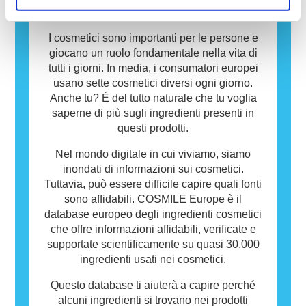
Cosmetici e prodotti per la cura della persona
Database
possono contenere ingredienti che potrebbero
risultare allergenici per alcune persone. Ciò
I cosmetici sono importanti per le persone e
non significa che il prodotto non sia sicuro da
giocano un ruolo fondamentale nella vita di
utilizzare per gli altri.
tutti i giorni. In media, i consumatori europei
usano sette cosmetici diversi ogni giorno.
Anche tu? È del tutto naturale che tu voglia
saperne di più sugli ingredienti presenti in
questi prodotti.
Nel mondo digitale in cui viviamo, siamo
inondati di informazioni sui cosmetici.
Tuttavia, può essere difficile capire quali fonti
sono affidabili. COSMILE Europe è il
database europeo degli ingredienti cosmetici
che offre informazioni affidabili, verificate e
supportate scientificamente su quasi 30.000
ingredienti usati nei cosmetici.
Questo database ti aiuterà a capire perché
alcuni ingredienti si trovano nei prodotti