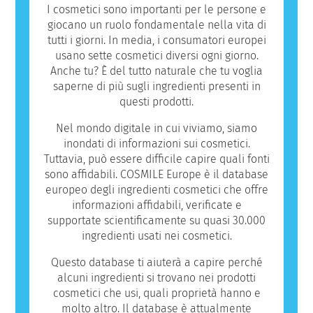
ingredienti che potrebbero risultare
I cosmetici sono importanti per le persone e
allergenici per alcune persone. Ciò non
giocano un ruolo fondamentale nella vita di
significa che il prodotto non sia sicuro da
tutti i giorni. In media, i consumatori europei
utilizzare per gli altri.
usano sette cosmetici diversi ogni giorno.
Anche tu? È del tutto naturale che tu voglia
saperne di più sugli ingredienti presenti in
questi prodotti.
Nel mondo digitale in cui viviamo, siamo
inondati di informazioni sui cosmetici.
Tuttavia, può essere difficile capire quali fonti
sono affidabili. COSMILE Europe è il database
europeo degli ingredienti cosmetici che offre
informazioni affidabili, verificate e
supportate scientificamente su quasi 30.000
ingredienti usati nei cosmetici.
Questo database ti aiuterà a capire perché
alcuni ingredienti si trovano nei prodotti
cosmetici che usi, quali proprietà hanno e
molto altro. Il database è attualmente