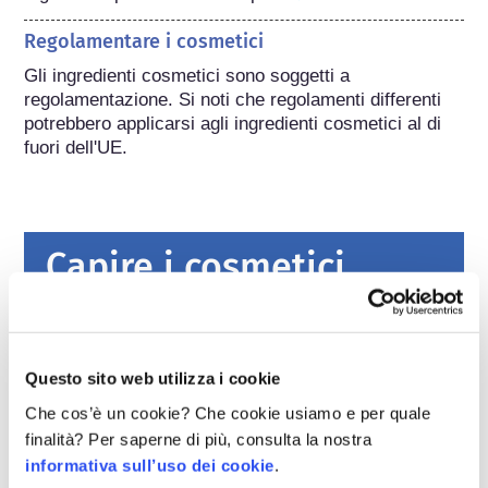
Regolamentare i cosmetici
Gli ingredienti cosmetici sono soggetti a 
regolamentazione. Si noti che regolamenti differenti 
potrebbero applicarsi agli ingredienti cosmetici al di 
fuori dell'UE.
Capire i cosmetici
Come viene garantita la sicurezza dei
cosmetici in Europa?
Questo sito web utilizza i cookie
Leggi severe garantiscono che i cosmetici e i
prodotti per l’igiene personale venduti
Che cos’è un cookie? Che cookie usiamo e per quale
nell’Unione europea siano sicuri da usare per
finalità? Per saperne di più, consulta la nostra
le persone. Le aziende e le autorità di
leggi di più
informativa sull’uso dei cookie
.
regolamentazione nazionali ed europee