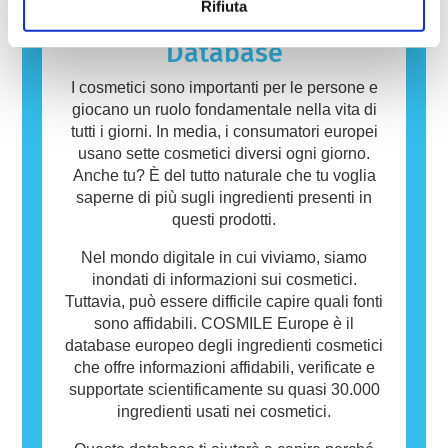
Rifiuta
reazione allergica è chiamata allergene.
Cosmetici e prodotti per la cura della persona
Database
possono contenere ingredienti che potrebbero
risultare allergenici per alcune persone. Ciò
I cosmetici sono importanti per le persone e
non significa che il prodotto non sia sicuro da
giocano un ruolo fondamentale nella vita di
utilizzare per gli altri.
tutti i giorni. In media, i consumatori europei
usano sette cosmetici diversi ogni giorno.
Anche tu? È del tutto naturale che tu voglia
saperne di più sugli ingredienti presenti in
questi prodotti.
Nel mondo digitale in cui viviamo, siamo
inondati di informazioni sui cosmetici.
Tuttavia, può essere difficile capire quali fonti
sono affidabili. COSMILE Europe è il
database europeo degli ingredienti cosmetici
che offre informazioni affidabili, verificate e
supportate scientificamente su quasi 30.000
ingredienti usati nei cosmetici.