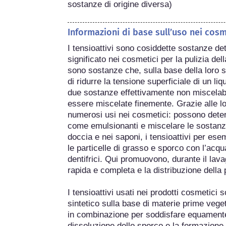
sostanze di origine diversa) 
Informazioni di base sull’uso nei cosm
I tensioattivi sono cosiddette sostanze de
significato nei cosmetici per la pulizia della
sono sostanze che, sulla base della loro s
di ridurre la tensione superficiale di un li
due sostanze effettivamente non miscelabi
essere miscelate finemente. Grazie alle lor
numerosi usi nei cosmetici: possono deter
come emulsionanti e miscelare le sostanze
doccia e nei saponi, i tensioattivi per ese
le particelle di grasso e sporco con l’acqua
dentifrici. Qui promuovono, durante il lavag
rapida e completa e la distribuzione della 
I tensioattivi usati nei prodotti cosmetici 
sintetico sulla base di materie prime vegeta
in combinazione per soddisfare equamente tu
dissoluzione dello sporco e la formazione