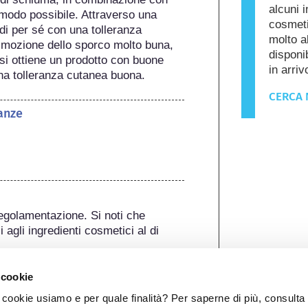
alcuni i
modo possibile. Attraverso una 
cosmeti
di per sé con una tolleranza 
molto a
imozione dello sporco molto buna, 
disponib
 si ottiene un prodotto con buone 
in arriv
una tolleranza cutanea buona.
CERCA 
anze
egolamentazione. Si noti che 
 agli ingredienti cosmetici al di 
 cookie
ookie usiamo e per quale finalità? Per saperne di più, consulta 