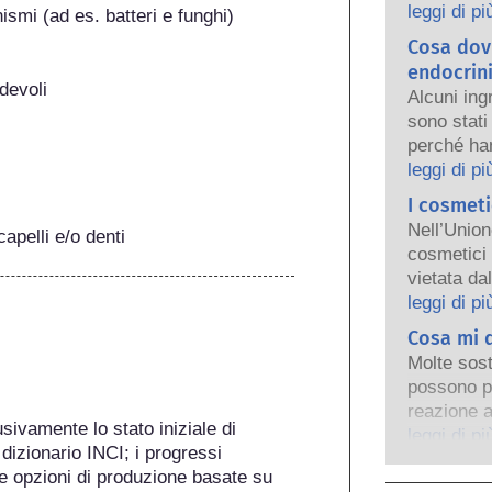
persone. L
leggi di pi
ismi (ad es. batteri e funghi)
regolamen
Cosa dovr
condividon
endocrin
sicuri i pr
devoli
Alcuni ing
sono stati 
perché han
delle prop
leggi di pi
qualcosa è
I cosmeti
un ormone,
Nell’Union
capelli e/o denti
effettivam
cosmetici 
sostanze, 
vietata da
ormoni, m
che fosse i
leggi di pi
e si tratt
cosmetici e
Cosa mi d
disturbi a
persona ha
valutazion
Molte sost
cercare al
esperti sci
possono p
animali pe
sono obbli
reazione a
ingredient
sivamente lo stato iniziale di 
tutti i pot
verifica q
leggi di pi
dizionario INCI; i progressi 
interferen
persona r
e opzioni di produzione basate su 
per la mag