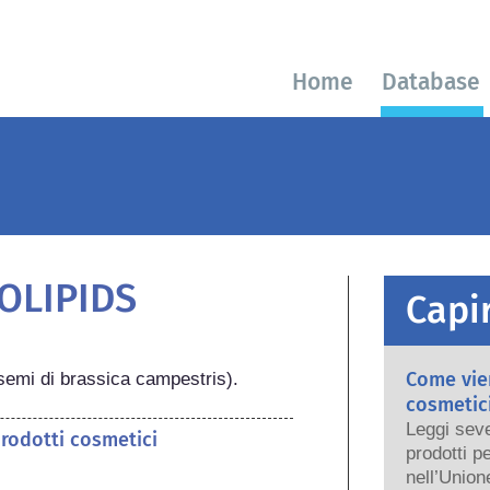
Home
Database
OLIPIDS
Capir
Come vien
i semi di brassica campestris).
cosmetici
Leggi seve
prodotti cosmetici
prodotti p
nell’Union