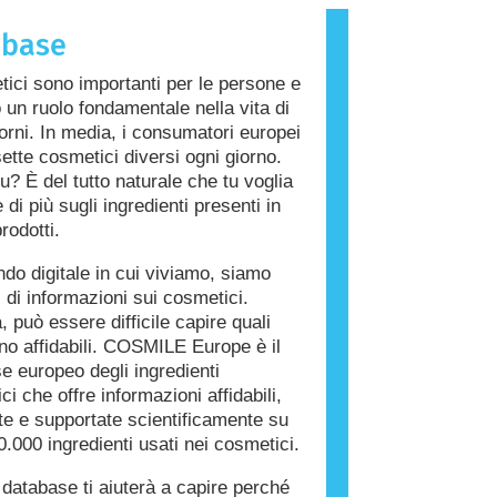
che provoca una reazione allergica è
abase
llergene. Cosmetici e prodotti per la
a persona possono contenere
tici sono importanti per le persone e
i che potrebbero risultare allergenici
 un ruolo fondamentale nella vita di
 persone. Ciò non significa che il
giorni. In media, i consumatori europei
on sia sicuro da utilizzare per gli
ette cosmetici diversi ogni giorno.
u? È del tutto naturale che tu voglia
di più sugli ingredienti presenti in
rodotti.
do digitale in cui viviamo, siamo
i di informazioni sui cosmetici.
, può essere difficile capire quali
ono affidabili. COSMILE Europe è il
e europeo degli ingredienti
i che offre informazioni affidabili,
ate e supportate scientificamente su
0.000 ingredienti usati nei cosmetici.
database ti aiuterà a capire perché