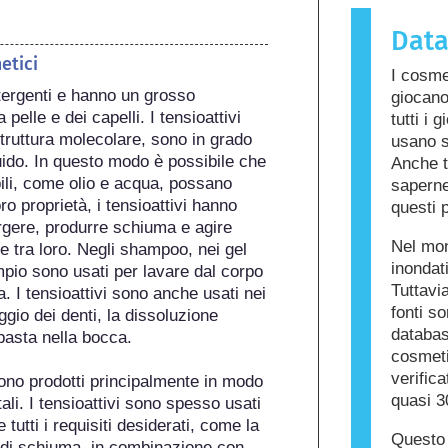
sostanza 
Dat
chiamata a
cura dell
etici
I cosme
ingredient
tergenti e hanno un grosso 
giocano
per alcune
 pelle e dei capelli. I tensioattivi 
tutti i 
prodotto n
truttura molecolare, sono in grado 
usano s
altri.
quido. In questo modo è possibile che 
Anche t
li, come olio e acqua, possano 
saperne 
o proprietà, i tensioattivi hanno 
questi p
gere, produrre schiuma e agire 
Nel mon
 tra loro. Negli shampoo, nei gel 
inondat
mpio sono usati per lavare dal corpo 
Tuttavia
. I tensioattivi sono anche usati nei 
fonti s
gio dei denti, la dissoluzione 
databas
pasta nella bocca.

cosmetic
verific
sono prodotti principalmente in modo 
quasi 3
li. I tensioattivi sono spesso usati 
tti i requisiti desiderati, come la 
Questo 
 di schiuma, in combinazione con 