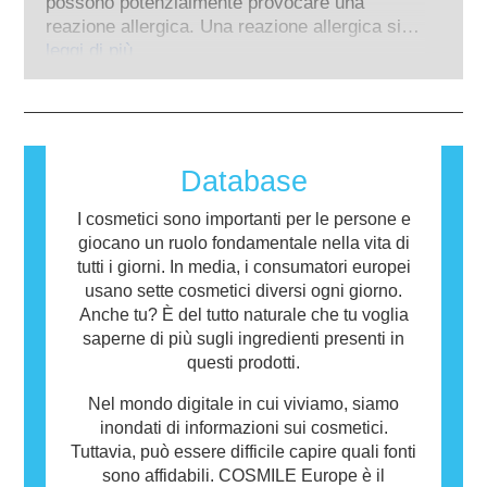
prodotti da parte di esperti scientifici
possono potenzialmente provocare una
animali per valutare la sicurezza degli
qualificati, che le aziende sono obbligate per
reazione allergica. Una reazione allergica si
ingredienti e dei prodotti cosmetici.
legge a effettuare, coprono tutti i potenziali
verifica quando il sistema immunitario di una
leggi di più
rischi, inclusa la potenziale interferenza con il
persona reagisce a sostanze che sono
sistema endocrino.
innocue per la maggior parte delle altre
persone. Una sostanza che provoca una
reazione allergica è chiamata allergene.
Cosmetici e prodotti per la cura della persona
Database
possono contenere ingredienti che potrebbero
risultare allergenici per alcune persone. Ciò
I cosmetici sono importanti per le persone e
non significa che il prodotto non sia sicuro da
giocano un ruolo fondamentale nella vita di
utilizzare per gli altri.
tutti i giorni. In media, i consumatori europei
usano sette cosmetici diversi ogni giorno.
Anche tu? È del tutto naturale che tu voglia
saperne di più sugli ingredienti presenti in
questi prodotti.
Nel mondo digitale in cui viviamo, siamo
inondati di informazioni sui cosmetici.
Tuttavia, può essere difficile capire quali fonti
sono affidabili. COSMILE Europe è il