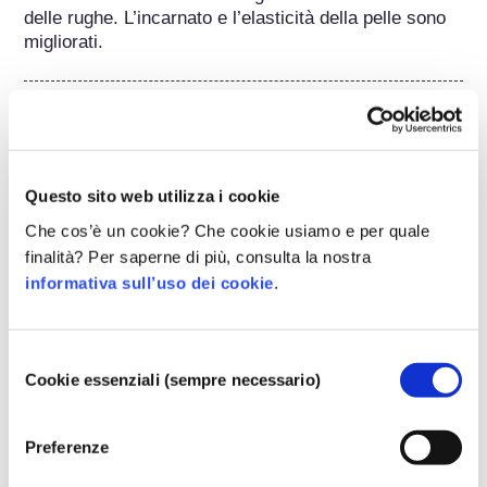
delle rughe. L’incarnato e l’elasticità della pelle sono 
migliorati.
Appartiene ai seguenti gruppi di sostanze
Ingredienti per la cura della pelle
Regolamentare i cosmetici
Questo sito web utilizza i cookie
Gli ingredienti cosmetici sono soggetti a 
Che cos’è un cookie? Che cookie usiamo e per quale
regolamentazione. Si noti che regolamenti differenti 
finalità? Per saperne di più, consulta la nostra
potrebbero applicarsi agli ingredienti cosmetici al di 
informativa sull’uso dei cookie
.
fuori dell'UE.
Selezione
Cookie essenziali (sempre necessario)
del
Capire i cosmetici
consenso
Preferenze
Come viene garantita la sicurezza dei