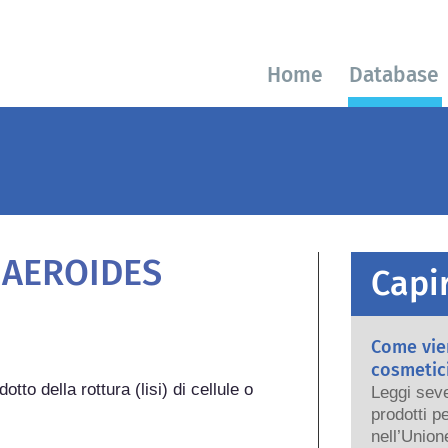
Home
Database
AEROIDES
Capir
Come vien
cosmetici
tto della rottura (lisi) di cellule o 
Leggi seve
prodotti p
nell’Union