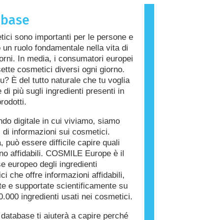
che provoca una reazione allergica è
abase
llergene. Cosmetici e prodotti per la
a persona possono contenere
tici sono importanti per le persone e
i che potrebbero risultare allergenici
 un ruolo fondamentale nella vita di
 persone. Ciò non significa che il
giorni. In media, i consumatori europei
on sia sicuro da utilizzare per gli
ette cosmetici diversi ogni giorno.
u? È del tutto naturale che tu voglia
di più sugli ingredienti presenti in
rodotti.
do digitale in cui viviamo, siamo
i di informazioni sui cosmetici.
, può essere difficile capire quali
ono affidabili. COSMILE Europe è il
e europeo degli ingredienti
i che offre informazioni affidabili,
ate e supportate scientificamente su
0.000 ingredienti usati nei cosmetici.
database ti aiuterà a capire perché