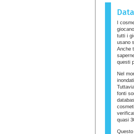
sostanza 
Dat
chiamata a
cura dell
I cosme
ingredient
giocano
per alcune
tutti i 
prodotto n
usano s
altri.
Anche t
saperne 
questi p
Nel mon
inondat
Tuttavia
fonti s
databas
cosmetic
verific
quasi 3
Questo 