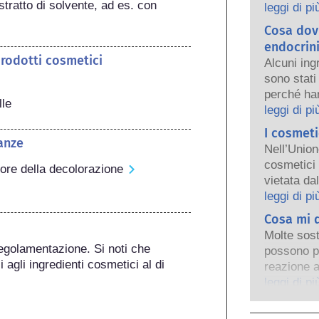
tratto di solvente, ad es. con 
persone. L
leggi di pi
regolamen
Cosa dovr
condividon
endocrin
sicuri i pr
prodotti cosmetici
Alcuni ing
sono stati 
perché han
lle
delle prop
leggi di pi
qualcosa è
I cosmeti
un ormone,
anze
Nell’Union
effettivam
cosmetici 
tore della decolorazione
sostanze, 
vietata da
ormoni, m
che fosse i
leggi di pi
e si tratt
cosmetici e
Cosa mi d
disturbi a
persona ha
valutazion
Molte sost
cercare al
egolamentazione. Si noti che 
esperti sci
possono p
animali pe
 agli ingredienti cosmetici al di 
sono obbli
reazione a
ingredient
tutti i pot
verifica q
leggi di pi
interferen
persona r
per la mag