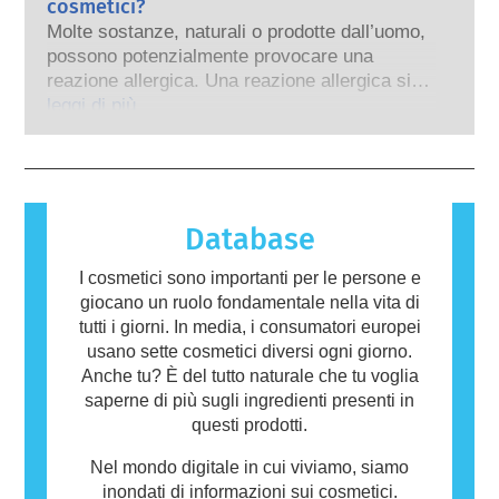
cosmetici?
Le rigorose valutazioni di sicurezza dei
cercare alternative alla sperimentazione sugli
prodotti da parte di esperti scientifici
Molte sostanze, naturali o prodotte dall’uomo,
animali per valutare la sicurezza degli
qualificati, che le aziende sono obbligate per
possono potenzialmente provocare una
ingredienti e dei prodotti cosmetici.
legge a effettuare, coprono tutti i potenziali
reazione allergica. Una reazione allergica si
rischi, inclusa la potenziale interferenza con il
verifica quando il sistema immunitario di una
leggi di più
sistema endocrino.
persona reagisce a sostanze che sono
innocue per la maggior parte delle altre
persone. Una sostanza che provoca una
reazione allergica è chiamata allergene.
Cosmetici e prodotti per la cura della persona
Database
possono contenere ingredienti che potrebbero
risultare allergenici per alcune persone. Ciò
I cosmetici sono importanti per le persone e
non significa che il prodotto non sia sicuro da
giocano un ruolo fondamentale nella vita di
utilizzare per gli altri.
tutti i giorni. In media, i consumatori europei
usano sette cosmetici diversi ogni giorno.
Anche tu? È del tutto naturale che tu voglia
saperne di più sugli ingredienti presenti in
questi prodotti.
Nel mondo digitale in cui viviamo, siamo
inondati di informazioni sui cosmetici.