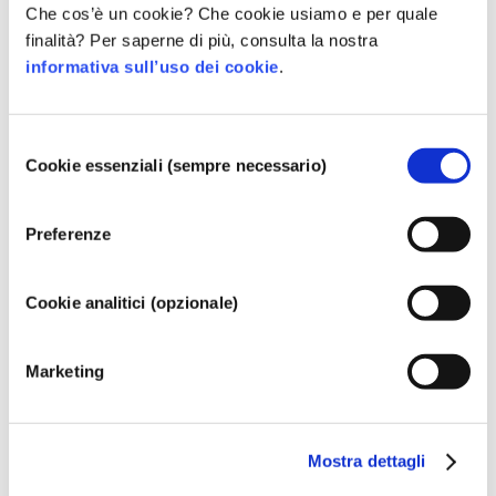
Che cos’è un cookie? Che cookie usiamo e per quale
la pelle, si ottiene un prodotto con buone proprietà 
finalità? Per saperne di più, consulta la nostra
detergenti e allo stesso tempo una tolleranza cutanea 
informativa sull’uso dei cookie
.
buona.
Appartiene ai seguenti gruppi di sostanze
Selezione
Cookie essenziali (sempre necessario)
del
Agenti addensanti / regolatori della consistenza
consenso
Regolamentare i cosmetici
Preferenze
Gli ingredienti cosmetici sono soggetti a 
regolamentazione. Si noti che regolamenti differenti 
Cookie analitici (opzionale)
potrebbero applicarsi agli ingredienti cosmetici al di 
fuori dell'UE.
Marketing
Capire i cosmetici
Mostra dettagli