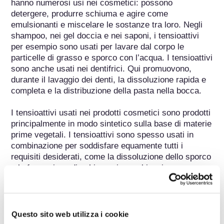
hanno numerosi usi nei cosmetici: possono 
detergere, produrre schiuma e agire come 
emulsionanti e miscelare le sostanze tra loro. Negli 
shampoo, nei gel doccia e nei saponi, i tensioattivi 
per esempio sono usati per lavare dal corpo le 
particelle di grasso e sporco con l’acqua. I tensioattivi 
sono anche usati nei dentifrici. Qui promuovono, 
durante il lavaggio dei denti, la dissoluzione rapida e 
completa e la distribuzione della pasta nella bocca.

I tensioattivi usati nei prodotti cosmetici sono prodotti 
principalmente in modo sintetico sulla base di materie 
prime vegetali. I tensioattivi sono spesso usati in 
combinazione per soddisfare equamente tutti i 
requisiti desiderati, come la dissoluzione dello sporco 
e la formazione di schiuma, in combinazione con una 
buona tolleranza cutanea, nel miglior modo possibile. 
Attraverso una combinazione sapiente di un 
tensioattivo, di per sé con una tolleranza cutanea 
sfavorevole ma una proprietà di rimozione dello 
Questo sito web utilizza i cookie
sporco molto buna, con un tensioattivo protettivo per 