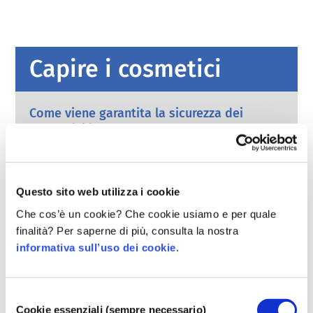
Capire i cosmetici
Come viene garantita la sicurezza dei
cosmetici in Europa?
Leggi severe garantiscono che i cosmetici e i
prodotti per l’igiene personale venduti
nell’Unione europea siano sicuri da usare per
le persone. Le aziende e le autorità di
leggi di più
Questo sito web utilizza i cookie
regolamentazione nazionali ed europee
Cosa dovrei sapere sugli interferenti
Che cos’è un cookie? Che cookie usiamo e per quale
condividono la responsabilità di mantenere
endocrini?
finalità? Per saperne di più, consulta la nostra
sicuri i prodotti cosmetici.
Alcuni ingredienti usati nei prodotti cosmetici
informativa sull’uso dei cookie
.
sono stati dichiarati “interferenti endocrini”
perché hanno il potenziale per imitare alcune
delle proprietà dei nostri ormoni. Solo perché
leggi di più
Selezione
qualcosa è potenzialmente in grado di imitare
Cookie essenziali (sempre necessario)
del