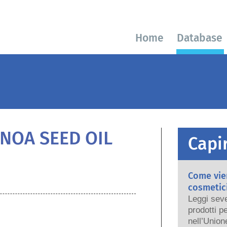
Home
Database
NOA SEED OIL
Capir
Come vien
cosmetici
Leggi seve
prodotti p
nell’Union