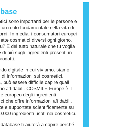
che provoca una reazione allergica è
abase
llergene. Cosmetici e prodotti per la
a persona possono contenere
tici sono importanti per le persone e
i che potrebbero risultare allergenici
 un ruolo fondamentale nella vita di
 persone. Ciò non significa che il
giorni. In media, i consumatori europei
on sia sicuro da utilizzare per gli
ette cosmetici diversi ogni giorno.
u? È del tutto naturale che tu voglia
di più sugli ingredienti presenti in
rodotti.
do digitale in cui viviamo, siamo
i di informazioni sui cosmetici.
, può essere difficile capire quali
ono affidabili. COSMILE Europe è il
e europeo degli ingredienti
i che offre informazioni affidabili,
ate e supportate scientificamente su
0.000 ingredienti usati nei cosmetici.
database ti aiuterà a capire perché