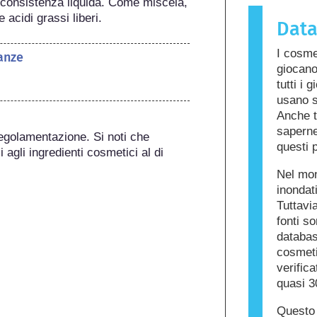
la consistenza liquida. Come miscela, 
sostanza 
 acidi grassi liberi.
Dat
chiamata a
cura dell
I cosme
anze
ingredient
giocano
per alcune
tutti i 
prodotto n
usano s
altri.
Anche t
saperne 
egolamentazione. Si noti che 
questi p
 agli ingredienti cosmetici al di 
Nel mon
inondat
Tuttavia
fonti s
databas
cosmetic
verific
quasi 3
Questo 