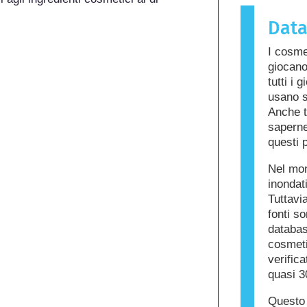
sostanza 
Dat
chiamata a
cura dell
I cosme
ingredient
giocano
per alcune
tutti i 
prodotto n
usano s
altri.
Anche t
saperne 
questi p
Nel mon
inondat
Tuttavia
fonti s
databas
cosmetic
verific
quasi 3
Questo 