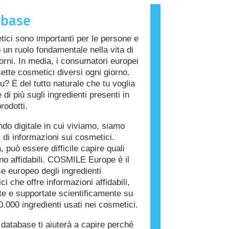
che provoca una reazione allergica è
abase
llergene. Cosmetici e prodotti per la
a persona possono contenere
tici sono importanti per le persone e
i che potrebbero risultare allergenici
 un ruolo fondamentale nella vita di
 persone. Ciò non significa che il
giorni. In media, i consumatori europei
on sia sicuro da utilizzare per gli
ette cosmetici diversi ogni giorno.
u? È del tutto naturale che tu voglia
di più sugli ingredienti presenti in
rodotti.
do digitale in cui viviamo, siamo
i di informazioni sui cosmetici.
, può essere difficile capire quali
ono affidabili. COSMILE Europe è il
e europeo degli ingredienti
i che offre informazioni affidabili,
ate e supportate scientificamente su
0.000 ingredienti usati nei cosmetici.
database ti aiuterà a capire perché