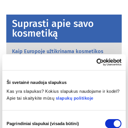
Suprasti apie savo
kosmetiką
Kaip Europoje užtikrinama kosmetikos
priemonių sauga?
Griežtais įstatymais užtikrinama, kad Europos
Sąjungoje parduodama kosmetika ir asmens
higienos produktai būtų saugūs žmonėms
Ši svetainė naudoja slapukus
naudoti. Įmonės, nacionalinės ir Europos
plačiau
reguliavimo institucijos dalijasi atsakomybe už
Kas yra slapukas? Kokius slapukus naudojame ir kodėl?
Ką turėčiau žinoti apie endokrininę
kosmetikos gaminių saugą.
Apie tai skaitykite mūsų
slapukų politikoje
sistemą ardančias medžiagas?
Buvo teigiama, kad kai kurios kosmetikos
gaminiuose naudojamos sudedamosios dalys
yra „endokrininę sistemą ardančios
Sutikimo
Pagrindiniai slapukai (visada būtini)
medžiagos“, nes jos gali imituoti kai kurias
plačiau
pasirinkimas