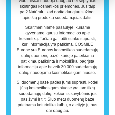
vidutiniškai naudoja daugiau nei septynias
skirtingas kosmetikos priemones. Jūs taip
pat? Natūralu, kad norite daugiau sužinoti
apie šių produktų sudedamąsias dalis.
Skaitmeniniame pasaulyje, kuriame
gyvename, gausu informacijos apie
kosmetiką. Tačiau gali būti sunku suprasti,
kuri informacija yra patikima. COSMILE
Europe yra Europos kosmetikos sudedamųjų
dalių duomenų bazė, kurioje pateikiama
patikima, patikrinta ir moksliškai pagrįsta
informacija apie beveik 30 000 sudedamųjų
dalių, naudojamų kosmetikos gaminiuose.
Ši duomenų bazė padės jums suprasti, kodėl
jūsų kosmetikos gaminiuose yra tam tikrų
sudedamųjų dalių, kokiomis savybėmis jos
pasižymi ir t. t. Šiuo metu duomenų bazė
prieinama keturiolika kalbų, o ateityje jų bus
dar daugiau.