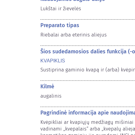
Lukštai ir žievelės
Preparato tipas
Riebalai arba eterinis aliejus
Šios sudedamosios dalies funkcija (
KVAPIKLIS
Sustiprina gaminio kvapą ir (arba) kvėpi
Kilmė
augalinis
Pagrindinė informacija apie naudoji
Kvėpikliai ar kvapiųjų medžiagų mišiniai 
vadinami „kvepalais“ arba „kvepalų aliejais