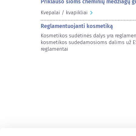
Priklauso šioms cheminių medžiagų 
Kvepalai / kvapikliai
Reglamentuojanti kosmetiką
Kosmetikos sudėtinės dalys yra reglamen
kosmetikos sudedamosioms dalims už ES r
reglamentai