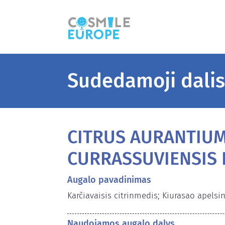
Sudedamoji dali
CITRUS AURANTIU
CURRASSUVIENSIS 
Augalo pavadinimas
Karčiavaisis citrinmedis; Kiurasao apelsi
Naudojamos augalo dalys