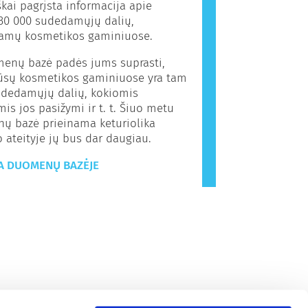
kai pagrįsta informacija apie
30 000 sudedamųjų dalių,
amų kosmetikos gaminiuose.
menų bazė padės jums suprasti,
jūsų kosmetikos gaminiuose yra tam
udedamųjų dalių, kokiomis
is jos pasižymi ir t. t. Šiuo metu
ų bazė prieinama keturiolika
o ateityje jų bus dar daugiau.
A DUOMENŲ BAZĖJE