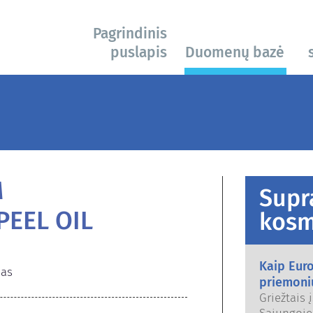
Pagrindinis
puslapis
Duomenų bazė
s
M
Supr
PEEL OIL
kosm
Kaip Eur
nas
priemoni
Griežtais