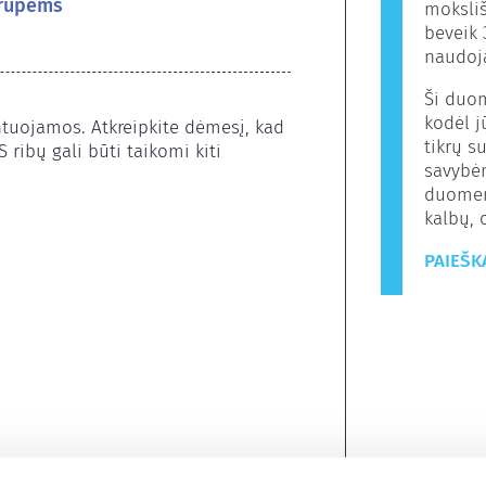
grupėms
moksliš
beveik 
naudoj
Ši duo
kodėl 
tuojamos. Atkreipkite dėmesį, kad 
tikrų s
ibų gali būti taikomi kiti 
savybėm
duomen
kalbų, 
PAIEŠK