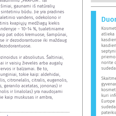
vadinimu „PARFUM“. Tai 
galimus e
nekenksm
iniai, gaunami iš natūralių 
sukelianti
sintetiniu būdu. Jie yra pradinės 
alergenu.
aletinio vandens, odekolono ir 
Duo
gaminiuose
inis kvapiųjų medžiagų kiekis 
kuriems žm
Kosmeti
ndenyje – 10–14 %, tualetiniame 
nereiškia
atliek
aip pat odos kremuose, šampūnai, 
kitiems.
kasdien
se ir dezodorantuose iki maždaug 
kasdien
dezodorantuose.

septyni
priemon
zinoidus ir absoliutus. Šaltiniai, 
norite 
iai ir vaisių žievelės arba augalų 
sudeda
ervos ir balzamai. Be to, 
unginiai, tokie kaip: aldehidai, 
Skaitm
is, citronelalis, citralis, eugenolis, 
gyvena
s, geranilo acetatas, jononas) ir 
kosmeti
oholis ir linalolas) yra naudojami 
kuri in
kie kaip muskusas ir ambra, 
Europe
sudeda
pateiki