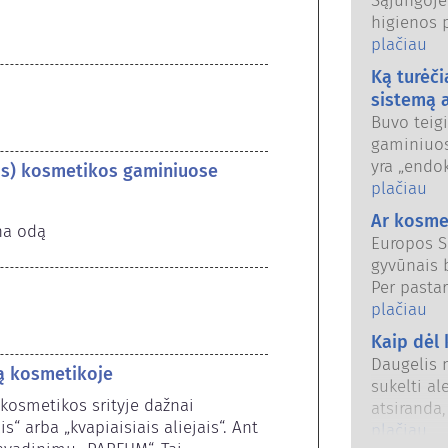
Sąjungoje
higienos 
naudoti. 
plačiau
reguliavim
Ką turėči
už kosmet
sistemą 
Buvo teig
gaminiuo
yra „endo
-os) kosmetikos gaminiuose
medžiagos“
plačiau
mūsų horm
Ar kosme
na odą
kažkas gal
Europos S
kad tai s
gyvūnais 
Buvo įrod
Per pasta
įskaitant
įsigalioj
plačiau
tačiau labai mažai (o
priežiūro
Kaip dėl
stiprūs va
tyrimus ir
sistemos 
Daugelis n
mą kosmetikoje
alternaty
vertinimai
sukelti al
įvertinti 
kosmetikos srityje dažnai 
ekspertai 
atsiranda
saugumą.
“ arba „kvapiaisiais aliejais“. Ant 
atlikti, a
reaguoja į
plačiau