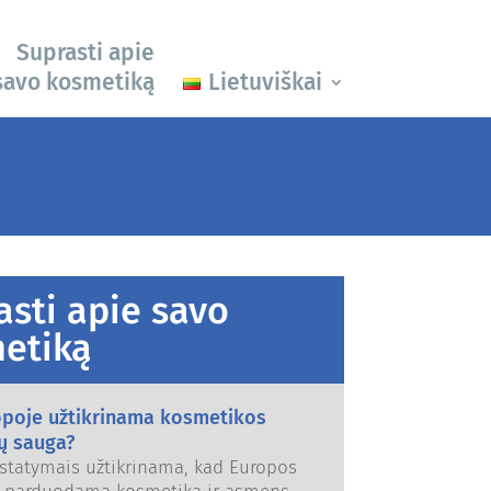
Suprasti apie
savo kosmetiką
Lietuviškai
asti apie savo
etiką
opoje užtikrinama kosmetikos
ų sauga?
 įstatymais užtikrinama, kad Europos