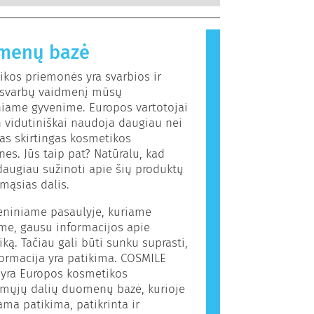
ndokrininės sistemos sutrikimus.
ingos daugumai žmonių. Medžiaga,
 alerginę reakciją, vadinama
 Kosmetikos ir asmens priežiūros
menų bazė
 gali būti ingredientų, kurie kai
onėms gali sukelti alergiją. Tai
kos priemonės yra svarbios ir
, kad produktas nėra saugus naudoti
a svarbų vaidmenį mūsų
iame gyvenime. Europos vartotojai
 vidutiniškai naudoja daugiau nei
as skirtingas kosmetikos
es. Jūs taip pat? Natūralu, kad
daugiau sužinoti apie šių produktų
mąsias dalis.
eniniame pasaulyje, kuriame
me, gausu informacijos apie
ką. Tačiau gali būti sunku suprasti,
formacija yra patikima. COSMILE
 yra Europos kosmetikos
mųjų dalių duomenų bazė, kurioje
ama patikima, patikrinta ir