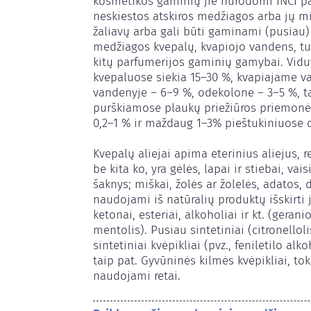
kosmetikos gaminių jie nurodomi INCI pa
neskiestos atskiros medžiagos arba jų miš
žaliavų arba gali būti gaminami (pusiau) 
medžiagos kvepalų, kvapiojo vandens, tu
kitų parfumerijos gaminių gamybai. Vidut
kvepaluose siekia 15–30 %, kvapiajame va
vandenyje – 6–9 %, odekolone – 3–5 %, t
purškiamose plaukų priežiūros priemonė
0,2–1 % ir maždaug 1–3% pieštukiniuose 
Kvepalų aliejai apima eterinius aliejus, re
be kita ko, yra gėlės, lapai ir stiebai, vais
šaknys; miškai, žolės ar žolelės, adatos, d
naudojami iš natūralių produktų išskirti j
ketonai, esteriai, alkoholiai ir kt. (geraniol
mentolis). Pusiau sintetiniai (citronelloli
sintetiniai kvėpikliai (pvz., feniletilo alk
taip pat. Gyvūninės kilmės kvėpikliai, to
naudojami retai.