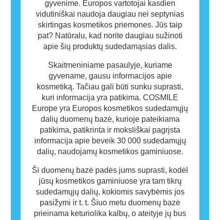
gyvenime. Europos vartotojai kasdien
vidutiniškai naudoja daugiau nei septynias
skirtingas kosmetikos priemones. Jūs taip
pat? Natūralu, kad norite daugiau sužinoti
apie šių produktų sudedamąsias dalis.
Skaitmeniniame pasaulyje, kuriame
gyvename, gausu informacijos apie
kosmetiką. Tačiau gali būti sunku suprasti,
kuri informacija yra patikima. COSMILE
Europe yra Europos kosmetikos sudedamųjų
dalių duomenų bazė, kurioje pateikiama
patikima, patikrinta ir moksliškai pagrįsta
informacija apie beveik 30 000 sudedamųjų
dalių, naudojamų kosmetikos gaminiuose.
Ši duomenų bazė padės jums suprasti, kodėl
jūsų kosmetikos gaminiuose yra tam tikrų
sudedamųjų dalių, kokiomis savybėmis jos
pasižymi ir t. t. Šiuo metu duomenų bazė
prieinama keturiolika kalbų, o ateityje jų bus