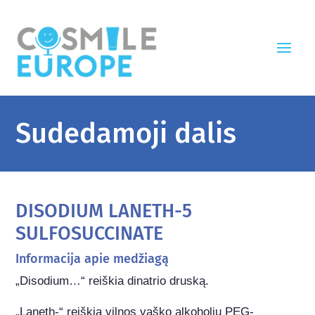
Sudedamoji dalis
DISODIUM LANETH-5
SULFOSUCCINATE
Informacija apie medžiagą
„Disodium…“ reiškia dinatrio druską.

„Laneth-“ reiškia vilnos vaško alkoholių PEG-