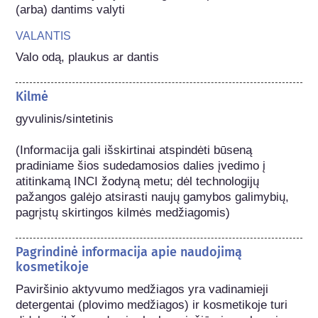
(arba) dantims valyti
VALANTIS
Valo odą, plaukus ar dantis
Kilmė
gyvulinis/sintetinis

(Informacija gali išskirtinai atspindėti būseną 
pradiniame šios sudedamosios dalies įvedimo į 
atitinkamą INCI žodyną metu; dėl technologijų 
pažangos galėjo atsirasti naujų gamybos galimybių, 
pagrįstų skirtingos kilmės medžiagomis) 
Pagrindinė informacija apie naudojimą
kosmetikoje
Paviršinio aktyvumo medžiagos yra vadinamieji 
detergentai (plovimo medžiagos) ir kosmetikoje turi 