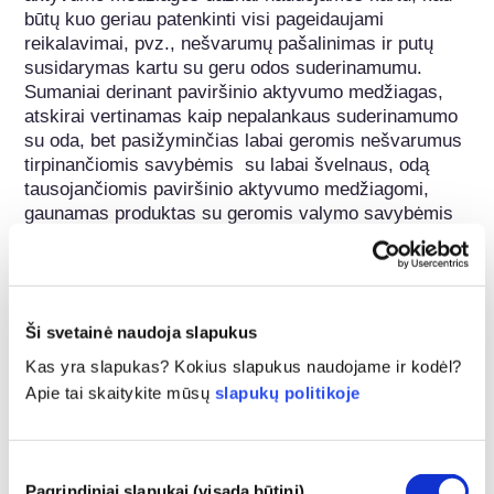
būtų kuo geriau patenkinti visi pageidaujami 
reikalavimai, pvz., nešvarumų pašalinimas ir putų 
susidarymas kartu su geru odos suderinamumu. 
Sumaniai derinant paviršinio aktyvumo medžiagas, 
atskirai vertinamas kaip nepalankaus suderinamumo 
su oda, bet pasižyminčias labai geromis nešvarumus 
tirpinančiomis savybėmis  su labai švelnaus, odą 
tausojančiomis paviršinio aktyvumo medžiagomi, 
gaunamas produktas su geromis valymo savybėmis 
ir lygiai taip pat gerai suderinamas su oda.

Polietilenglikoliai (INCI: PEG-...) yra etilenglikolio 
polikondensacijos produktai arba etileno oksido 
Ši svetainė naudoja slapukus
polimerizacijos produktai. Prie pavadinimo pridėtas 
skaičius rodo vidutinį etileno oksido vienetų skaičių 
Kas yra slapukas? Kokius slapukus naudojame ir kodėl?
medžiagoje. Didėjant polimerizacijos laipsniui, PEG 
Apie tai skaitykite mūsų
slapukų politikoje
darinių konsistencija tampa vis tvirtesnė. PEG, kurių 
vidutinė molinė masė iki 600 g/mol, yra skysti, iki 
1000 g/mol – panašūs į vašką, o nuo 4000 g/mol – 
Sutikimo
kietos, vaško pavidalo  medžiagos. Maišant kietus ir 
Pagrindiniai slapukai (visada būtini)