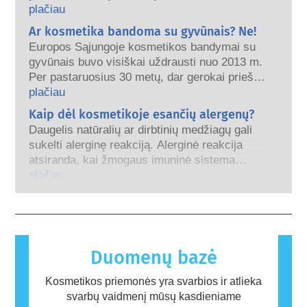
medžiagos“, nes jos gali imituoti kai kurias
plačiau
mūsų hormonų savybes. Vien todėl, kad
Ar kosmetika bandoma su gyvūnais? Ne!
kažkas gali imituoti hormoną, dar nereiškia,
Europos Sąjungoje kosmetikos bandymai su
kad tai sutrikdys mūsų endokrininę sistemą.
gyvūnais buvo visiškai uždrausti nuo 2013 m.
Buvo įrodyta, kad daugelis medžiagų, įskaitant
Per pastaruosius 30 metų, dar gerokai prieš
natūralias, imituoja hormonus, tačiau labai
įsigaliojant draudimui, kosmetikos ir asmens
plačiau
mažai (o tai dažniausiai yra stiprūs vaistai)
priežiūros pramonė investavo į mokslinius
Kaip dėl kosmetikoje esančių alergenų?
gali sukelti endokrininės sistemos sutrikimus.
tyrimus ir plėtrą, siekdama sukurti
Griežti gaminių saugos vertinimai, kuriuos
Daugelis natūralių ar dirbtinių medžiagų gali
alternatyvas bandymams su gyvūnais, kad
atlieka kvalifikuoti mokslo ekspertai ir kuriuos
sukelti alerginę reakciją. Alerginė reakcija
įvertinti kosmetikos ingredientų ir gaminių
įmonės teisiškai privalo atlikti, apima visą
atsiranda, kai žmogaus imuninė sistema
saugumą.
galimą riziką, įskaitant galimus endokrininės
reaguoja į medžiagas, kurios yra
plačiau
sistemos sutrikimus.
nekenksmingos daugumai žmonių. Medžiaga,
sukelianti alerginę reakciją, vadinama
alergenu. Kosmetikos ir asmens priežiūros
gaminiuose gali būti ingredientų, kurie kai
kuriems žmonėms gali sukelti alergiją. Tai
Duomenų bazė
nereiškia, kad produktas nėra saugus naudoti
kitiems.
Kosmetikos priemonės yra svarbios ir atlieka
svarbų vaidmenį mūsų kasdieniame