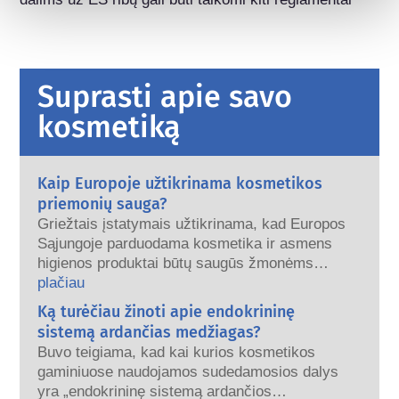
Suprasti apie savo
kosmetiką
Kaip Europoje užtikrinama kosmetikos
priemonių sauga?
Griežtais įstatymais užtikrinama, kad Europos
Sąjungoje parduodama kosmetika ir asmens
higienos produktai būtų saugūs žmonėms
naudoti. Įmonės, nacionalinės ir Europos
plačiau
reguliavimo institucijos dalijasi atsakomybe už
Ką turėčiau žinoti apie endokrininę
kosmetikos gaminių saugą.
sistemą ardančias medžiagas?
Buvo teigiama, kad kai kurios kosmetikos
gaminiuose naudojamos sudedamosios dalys
yra „endokrininę sistemą ardančios