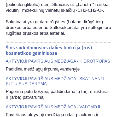
(polietilenglikolio) eterį. Skaičius už „Laneth-“ reiškia 
vidutinį  molekulinių vienetų skaičių -CH2-CH2-O-.

Sukcinatai yra gintaro rūgšties (butano dirūgšties) 
druskos arba esteriai. Sulfosukcinatai yra sulfogintaro 
rūgšties druskos arba esteriai.
Šios sudedamosios dalies funkcija (-os)
kosmetikos gaminiuose
AKTYVIOJI PAVIRŠIAUS MEDŽIAGA - HIDROTROPAS
Padidina medžiagų tirpumą vandenyje
AKTYVIOJI PAVIRŠIAUS MEDŽIAGA - SKATINANTI
PUTŲ SUSIDARYMĄ
Pagerina putų kokybę, padidindama jų tūrį, struktūrą 
ir (arba) patvarumą
AKTYVIOJI PAVIRŠIAUS MEDŽIAGA - VALOMOJI
Paviršiaus aktyvioji medžiaga odai, plaukams ir 