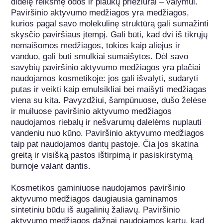
didelę reikšmę odos ir plaukų priežiūrai – valymui. 
Paviršinio aktyvumo medžiagos yra medžiagos, 
kurios pagal savo molekulinę struktūrą gali sumažinti 
skysčio paviršiaus įtempį. Gali būti, kad dvi iš tikrųjų 
nemaišomos medžiagos, tokios kaip aliejus ir 
vanduo, gali būti smulkiai sumaišytos. Dėl savo 
savybių paviršinio aktyvumo medžiagos yra plačiai 
naudojamos kosmetikoje: jos gali išvalyti, sudaryti 
putas ir veikti kaip emulsikliai bei maišyti medžiagas 
viena su kita. Pavyzdžiui, šampūnuose, dušo želėse 
ir muiluose paviršinio aktyvumo medžiagos 
naudojamos riebalų ir nešvarumų dalelėms nuplauti 
vandeniu nuo kūno. Paviršinio aktyvumo medžiagos 
taip pat naudojamos dantų pastoje. Čia jos skatina 
greitą ir visišką pastos ištirpimą ir pasiskirstymą 
burnoje valant dantis.

Kosmetikos gaminiuose naudojamos paviršinio 
aktyvumo medžiagos daugiausia gaminamos 
sintetiniu būdu iš augalinių žaliavų. Paviršinio 
aktyvumo medžiagos dažnai naudojamos kartu, kad 