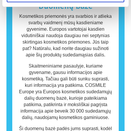
kuriems žmonėms gali sukelti alergiją. Tai
Duomenų bazė
nereiškia, kad produktas nėra saugus naudoti
kitiems.
Kosmetikos priemonės yra svarbios ir atlieka
svarbų vaidmenį mūsų kasdieniame
gyvenime. Europos vartotojai kasdien
vidutiniškai naudoja daugiau nei septynias
skirtingas kosmetikos priemones. Jūs taip
pat? Natūralu, kad norite daugiau sužinoti
apie šių produktų sudedamąsias dalis.
Skaitmeniniame pasaulyje, kuriame
gyvename, gausu informacijos apie
kosmetiką. Tačiau gali būti sunku suprasti,
kuri informacija yra patikima. COSMILE
Europe yra Europos kosmetikos sudedamųjų
dalių duomenų bazė, kurioje pateikiama
patikima, patikrinta ir moksliškai pagrįsta
informacija apie beveik 30 000 sudedamųjų
dalių, naudojamų kosmetikos gaminiuose.
Ši duomenų bazė padės jums suprasti, kodėl