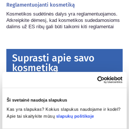
Reglamentuojanti kosmetiką
Kosmetikos sudėtinės dalys yra reglamentuojamos. 
Atkreipkite dėmesį, kad kosmetikos sudedamosioms 
dalims už ES ribų gali būti taikomi kiti reglamentai
Suprasti apie savo
kosmetiką
Kaip Europoje užtikrinama kosmetikos
priemonių sauga?
Griežtais įstatymais užtikrinama, kad Europos
Ši svetainė naudoja slapukus
Sąjungoje parduodama kosmetika ir asmens
Kas yra slapukas? Kokius slapukus naudojame ir kodėl?
higienos produktai būtų saugūs žmonėms
Apie tai skaitykite mūsų
slapukų politikoje
naudoti. Įmonės, nacionalinės ir Europos
plačiau
reguliavimo institucijos dalijasi atsakomybe už
Ką turėčiau žinoti apie endokrininę