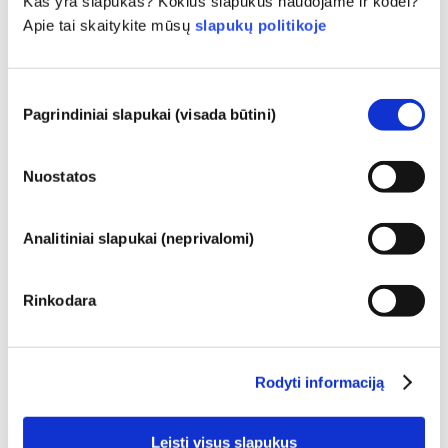
Kas yra slapukas? Kokius slapukus naudojame ir kodėl?
priemonių sauga?
Apie tai skaitykite mūsų
slapukų politikoje
Griežtais įstatymais užtikrinama, kad Europos
Sąjungoje parduodama kosmetika ir asmens
higienos produktai būtų saugūs žmonėms
Sutikimo
naudoti. Įmonės, nacionalinės ir Europos
plačiau
Pagrindiniai slapukai (visada būtini)
pasirinkimas
reguliavimo institucijos dalijasi atsakomybe už
Ką turėčiau žinoti apie endokrininę sistemą
kosmetikos gaminių saugą.
ardančias medžiagas?
Nuostatos
Buvo teigiama, kad kai kurios kosmetikos
gaminiuose naudojamos sudedamosios dalys
yra „endokrininę sistemą ardančios
Analitiniai slapukai (neprivalomi)
medžiagos“, nes jos gali imituoti kai kurias
plačiau
mūsų hormonų savybes. Vien todėl, kad
Ar kosmetika bandoma su gyvūnais? Ne!
kažkas gali imituoti hormoną, dar nereiškia,
Rinkodara
Europos Sąjungoje kosmetikos bandymai su
kad tai sutrikdys mūsų endokrininę sistemą.
gyvūnais buvo visiškai uždrausti nuo 2013 m.
Buvo įrodyta, kad daugelis medžiagų, įskaitant
Per pastaruosius 30 metų, dar gerokai prieš
natūralias, imituoja hormonus, tačiau labai
įsigaliojant draudimui, kosmetikos ir asmens
plačiau
mažai (o tai dažniausiai yra stiprūs vaistai)
Rodyti informaciją
priežiūros pramonė investavo į mokslinius
Kaip dėl kosmetikoje esančių alergenų?
gali sukelti endokrininės sistemos sutrikimus.
tyrimus ir plėtrą, siekdama sukurti
Griežti gaminių saugos vertinimai, kuriuos
Daugelis natūralių ar dirbtinių medžiagų gali
alternatyvas bandymams su gyvūnais, kad
Leisti visus slapukus
atlieka kvalifikuoti mokslo ekspertai ir kuriuos
sukelti alerginę reakciją. Alerginė reakcija