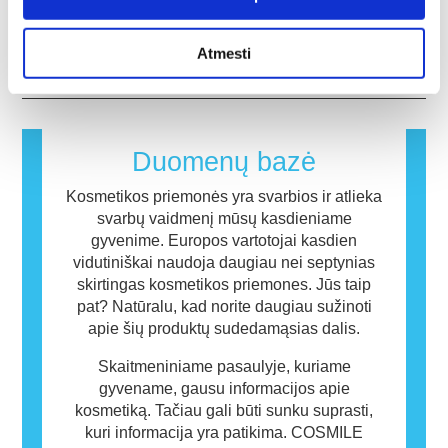
įvertinti kosmetikos ingredientų ir gaminių
įmonės teisiškai privalo atlikti, apima visą
atsiranda, kai žmogaus imuninė sistema
saugumą.
galimą riziką, įskaitant galimus endokrininės
reaguoja į medžiagas, kurios yra
plačiau
Atmesti
sistemos sutrikimus.
nekenksmingos daugumai žmonių. Medžiaga,
sukelianti alerginę reakciją, vadinama
alergenu. Kosmetikos ir asmens priežiūros
gaminiuose gali būti ingredientų, kurie kai
kuriems žmonėms gali sukelti alergiją. Tai
Duomenų bazė
nereiškia, kad produktas nėra saugus naudoti
kitiems.
Kosmetikos priemonės yra svarbios ir atlieka
svarbų vaidmenį mūsų kasdieniame
gyvenime. Europos vartotojai kasdien
vidutiniškai naudoja daugiau nei septynias
skirtingas kosmetikos priemones. Jūs taip
pat? Natūralu, kad norite daugiau sužinoti
apie šių produktų sudedamąsias dalis.
Skaitmeniniame pasaulyje, kuriame
gyvename, gausu informacijos apie
kosmetiką. Tačiau gali būti sunku suprasti,
kuri informacija yra patikima. COSMILE