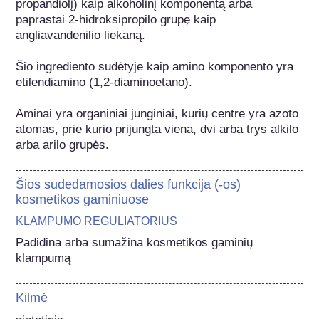
propandiolį) kaip alkoholinį komponentą arba 
paprastai 2-hidroksipropilo grupę kaip 
angliavandenilio liekaną.

Šio ingrediento sudėtyje kaip amino komponento yra 
etilendiamino (1,2-diaminoetano).

Aminai yra organiniai junginiai, kurių centre yra azoto 
atomas, prie kurio prijungta viena, dvi arba trys alkilo 
arba arilo grupės.
Šios sudedamosios dalies funkcija (-os)
kosmetikos gaminiuose
KLAMPUMO REGULIATORIUS
Padidina arba sumažina kosmetikos gaminių 
klampumą
Kilmė