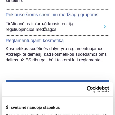
sintetinis
Priklauso šioms cheminių medžiagų grupėms
Tirštinančios ir (arba) konsistenciją
reguliuojančios medžiagos
Reglamentuojanti kosmetiką
Kosmetikos sudėtinės dalys yra reglamentuojamos. 
Atkreipkite dėmesį, kad kosmetikos sudedamosioms 
dalims už ES ribų gali būti taikomi kiti reglamentai
Suprasti apie savo
kosmetiką
Ši svetainė naudoja slapukus
Kaip Europoje užtikrinama kosmetikos