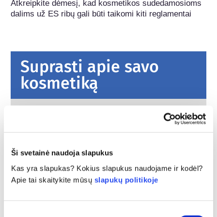
Atkreipkite dėmesį, kad kosmetikos sudedamosioms 
dalims už ES ribų gali būti taikomi kiti reglamentai
Suprasti apie savo
kosmetiką
Kaip Europoje užtikrinama kosmetikos
priemonių sauga?
Griežtais įstatymais užtikrinama, kad Europos
Sąjungoje parduodama kosmetika ir asmens
Ši svetainė naudoja slapukus
higienos produktai būtų saugūs žmonėms
naudoti. Įmonės, nacionalinės ir Europos
plačiau
Kas yra slapukas? Kokius slapukus naudojame ir kodėl?
reguliavimo institucijos dalijasi atsakomybe už
Apie tai skaitykite mūsų
slapukų politikoje
Ką turėčiau žinoti apie endokrininę
kosmetikos gaminių saugą.
sistemą ardančias medžiagas?
Buvo teigiama, kad kai kurios kosmetikos
Sutikimo
gaminiuose naudojamos sudedamosios dalys