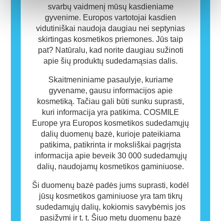
svarbų vaidmenį mūsų kasdieniame
gyvenime. Europos vartotojai kasdien
vidutiniškai naudoja daugiau nei septynias
skirtingas kosmetikos priemones. Jūs taip
pat? Natūralu, kad norite daugiau sužinoti
apie šių produktų sudedamąsias dalis.
Skaitmeniniame pasaulyje, kuriame
gyvename, gausu informacijos apie
kosmetiką. Tačiau gali būti sunku suprasti,
kuri informacija yra patikima. COSMILE
Europe yra Europos kosmetikos sudedamųjų
dalių duomenų bazė, kurioje pateikiama
patikima, patikrinta ir moksliškai pagrįsta
informacija apie beveik 30 000 sudedamųjų
dalių, naudojamų kosmetikos gaminiuose.
Ši duomenų bazė padės jums suprasti, kodėl
jūsų kosmetikos gaminiuose yra tam tikrų
sudedamųjų dalių, kokiomis savybėmis jos
pasižymi ir t. t. Šiuo metu duomenų bazė