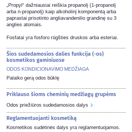
„Propyl“ dažniausiai reiškia propanolį (1-propanolį 
arba n-propanolį) kaip alkoholinį komponentą arba 
paprastai prisotinto angliavandenilio grandinę su 3 
anglies atomais.

Fosfatai yra fosforo rūgšties druskos arba esteriai.
Šios sudedamosios dalies funkcija (-os)
kosmetikos gaminiuose
ODOS KONDICIONAVIMO MEDŽIAGA
Palaiko gerą odos būklę
Priklauso šioms cheminių medžiagų grupėms
Odos priežiūros sudedamosios dalys
Reglamentuojanti kosmetiką
Kosmetikos sudėtinės dalys yra reglamentuojamos. 