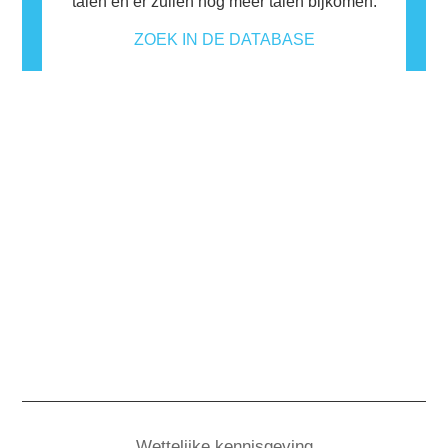
talen en er zullen nog meer talen bijkomen.
ZOEK IN DE DATABASE
Wettelijke kennisgeving