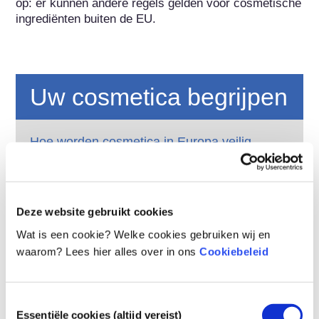
op: er kunnen andere regels gelden voor cosmetische 
ingrediënten buiten de EU.
Uw cosmetica begrijpen
Hoe worden cosmetica in Europa veilig
gehouden?
Strenge wetten zorgen ervoor dat cosmetica
en persoonlijke verzorgingsproducten die in de
Europese Unie worden verkocht veilig zijn
Deze website gebruikt cookies
voor gebruik. Bedrijven, nationale en
lees meer
Wat is een cookie? Welke cookies gebruiken wij en
Europese regelgevende instanties delen de
Wat moet ik weten over
waarom? Lees hier alles over in ons
Cookiebeleid
verantwoordelijkheid om cosmetische
hormoonverstoorders?
producten veilig te houden.
Van sommige ingrediënten in cosmetische
producten wordt beweerd dat ze
Toestemmingsselectie
‘hormoonverstorende stoffen’ zijn, omdat ze
Essentiële cookies (altijd vereist)