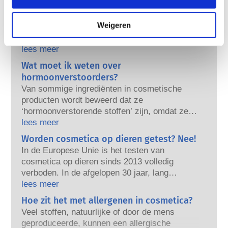
gehouden?
Strenge wetten zorgen ervoor dat cosmetica
Weigeren
en persoonlijke verzorgingsproducten die in de
Europese Unie worden verkocht veilig zijn
voor gebruik. Bedrijven, nationale en
lees meer
Europese regelgevende instanties delen de
Wat moet ik weten over
verantwoordelijkheid om cosmetische
hormoonverstoorders?
producten veilig te houden.
Van sommige ingrediënten in cosmetische
producten wordt beweerd dat ze
‘hormoonverstorende stoffen’ zijn, omdat ze
de eigenschappen van onze hormonen kunnen
lees meer
nabootsen. Het is niet omdat iets een hormoon
Worden cosmetica op dieren getest? Nee!
kan nabootsen dat het ons hormoonsysteem
In de Europese Unie is het testen van
verstoort. Veel stoffen, waaronder ook
cosmetica op dieren sinds 2013 volledig
natuurlijke, bootsen hormonen na, maar van
verboden. In de afgelopen 30 jaar, lang
heel weinig stoffen, en dat zijn meestal
voordat er een verbod kwam, heeft de
lees meer
krachtige medicijnen, is ooit aangetoond dat
cosmetica- en lichaamsverzorgingsindustrie
Hoe zit het met allergenen in cosmetica?
ze het hormoonsysteem verstoren. De strenge
geïnvesteerd in onderzoek en ontwikkeling als
productveiligheidsbeoordelingen door
Veel stoffen, natuurlijke of door de mens
pionier van alternatieven voor dierproeven om
gekwalificeerde, wetenschappelijke experts
geproduceerde, kunnen een allergische