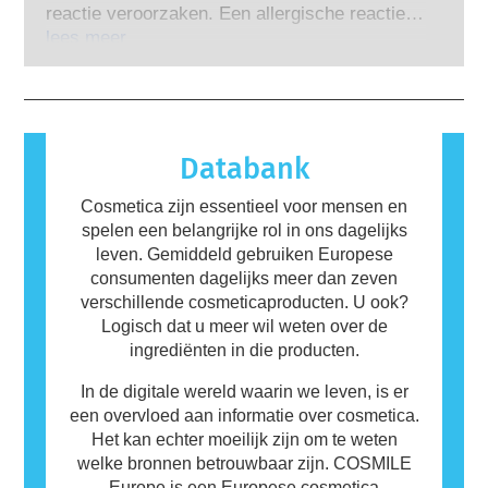
de veiligheid van cosmetica-ingrediënten en -
die bedrijven wettelijk verplicht zijn uit te
reactie veroorzaken. Een allergische reactie
producten te beoordelen.
voeren, bestrijken alle potentiële risico’s,
treedt op wanneer iemands immuunsysteem
lees meer
inclusief potentiële hormoonverstoring.
reageert op stoffen die voor de meeste andere
mensen ongevaarlijk zijn. Een stof die een
allergische reactie veroorzaakt, wordt een
allergeen genoemd. Cosmetica en
verzorgingsproducten kunnen ingrediënten
Databank
bevatten die voor sommige mensen allergeen
zijn. Dit betekent niet dat het product niet
Cosmetica zijn essentieel voor mensen en
veilig is voor anderen om te gebruiken.
spelen een belangrijke rol in ons dagelijks
leven. Gemiddeld gebruiken Europese
consumenten dagelijks meer dan zeven
verschillende cosmeticaproducten. U ook?
Logisch dat u meer wil weten over de
ingrediënten in die producten.
In de digitale wereld waarin we leven, is er
een overvloed aan informatie over cosmetica.
Het kan echter moeilijk zijn om te weten
welke bronnen betrouwbaar zijn. COSMILE
Europe is een Europese cosmetica