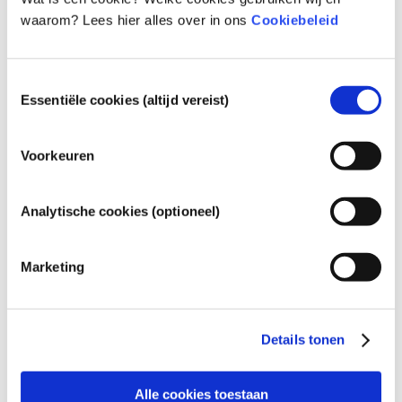
producenten moeten de veiligheid voor de gezondheid 
waarom? Lees hier alles over in ons
Cookiebeleid
aantonen in uitgebreide wetenschappelijke 
onderzoeken.
Toestemmingsselectie
Behoort tot de volgende stofgroepen
Essentiële cookies (altijd vereist)
Conserveermiddelen
Voorkeuren
Cosmetica Regulering
Cosmetica-ingrediënten zijn wettelijk gereguleerd. Let 
Analytische cookies (optioneel)
op: er kunnen andere regels gelden voor cosmetische 
ingrediënten buiten de EU.
Marketing
Uw cosmetica begrijpen
Details tonen
Hoe worden cosmetica in Europa veilig
Alle cookies toestaan