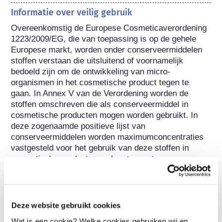
Informatie over veilig gebruik
Overeenkomstig de Europese Cosmeticaverordening 
1223/2009/EG, die van toepassing is op de gehele 
Europese markt, worden onder conserveermiddelen 
stoffen verstaan die uitsluitend of voornamelijk 
bedoeld zijn om de ontwikkeling van micro-
organismen in het cosmetische product tegen te 
gaan. In Annex V van de Verordening worden de 
stoffen omschreven die als conserveermiddel in 
cosmetische producten mogen worden gebruikt. In 
deze zogenaamde positieve lijst van 
conserveermiddelen worden maximumconcentraties 
vastgesteld voor het gebruik van deze stoffen in 
cosmetische producten en hun toegestane 
toepassing.

Conserveermiddelen worden onderzocht op hun 
toxicologische veiligheid, voordat zij in Annex V 
Deze website gebruikt cookies
worden opgenomen en worden uitgebreid getest. De 
Wat is een cookie? Welke cookies gebruiken wij en