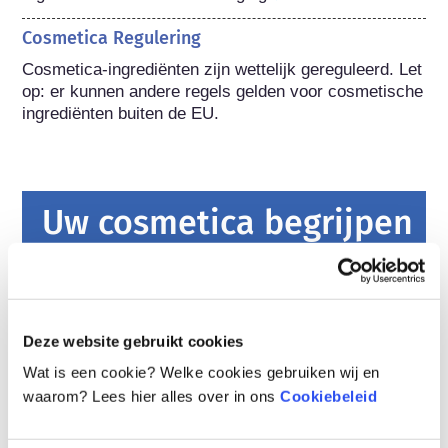
Cosmetica Regulering
Cosmetica-ingrediënten zijn wettelijk gereguleerd. Let 
op: er kunnen andere regels gelden voor cosmetische 
ingrediënten buiten de EU.
Uw cosmetica begrijpen
Hoe worden cosmetica in Europa veilig
gehouden?
Strenge wetten zorgen ervoor dat cosmetica
Deze website gebruikt cookies
en persoonlijke verzorgingsproducten die in de
Wat is een cookie? Welke cookies gebruiken wij en
Europese Unie worden verkocht veilig zijn
voor gebruik. Bedrijven, nationale en
lees meer
waarom? Lees hier alles over in ons
Cookiebeleid
Europese regelgevende instanties delen de
Wat moet ik weten over
verantwoordelijkheid om cosmetische