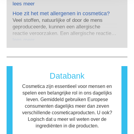
heel weinig stoffen, en dat zijn meestal
voordat er een verbod kwam, heeft de
lees meer
krachtige medicijnen, is ooit aangetoond dat
cosmetica- en lichaamsverzorgingsindustrie
Hoe zit het met allergenen in cosmetica?
ze het hormoonsysteem verstoren. De strenge
geïnvesteerd in onderzoek en ontwikkeling als
productveiligheidsbeoordelingen door
Veel stoffen, natuurlijke of door de mens
pionier van alternatieven voor dierproeven om
gekwalificeerde, wetenschappelijke experts
geproduceerde, kunnen een allergische
de veiligheid van cosmetica-ingrediënten en -
die bedrijven wettelijk verplicht zijn uit te
reactie veroorzaken. Een allergische reactie
producten te beoordelen.
voeren, bestrijken alle potentiële risico’s,
treedt op wanneer iemands immuunsysteem
lees meer
inclusief potentiële hormoonverstoring.
reageert op stoffen die voor de meeste andere
mensen ongevaarlijk zijn. Een stof die een
allergische reactie veroorzaakt, wordt een
allergeen genoemd. Cosmetica en
verzorgingsproducten kunnen ingrediënten
Databank
bevatten die voor sommige mensen allergeen
zijn. Dit betekent niet dat het product niet
Cosmetica zijn essentieel voor mensen en
veilig is voor anderen om te gebruiken.
spelen een belangrijke rol in ons dagelijks
leven. Gemiddeld gebruiken Europese
consumenten dagelijks meer dan zeven
verschillende cosmeticaproducten. U ook?
Logisch dat u meer wil weten over de
ingrediënten in die producten.