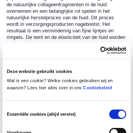
de natuurlijke collageenfragmenten in de huid 
overnemen en een belangrijke rol spelen in het 
natuurlijke herstelproces van de huid. Dit proces 
wordt in verzorgingsproducten nagebootst. Het 
resultaat is een vermindering van fijne lijntjes en 
rimpels. De teint en de elasticiteit van de huid worden 
verbeterd.
Behoort tot de volgende stofgroepen
Ingrediënten voor huidverzorging
Deze website gebruikt cookies
Wat is een cookie? Welke cookies gebruiken wij en
Cosmetica Regulering
waarom? Lees hier alles over in ons
Cookiebeleid
Cosmetica-ingrediënten zijn wettelijk gereguleerd. Let 
op: er kunnen andere regels gelden voor cosmetische 
ingrediënten buiten de EU.
Toestemmingsselectie
Essentiële cookies (altijd vereist)
Voorkeuren