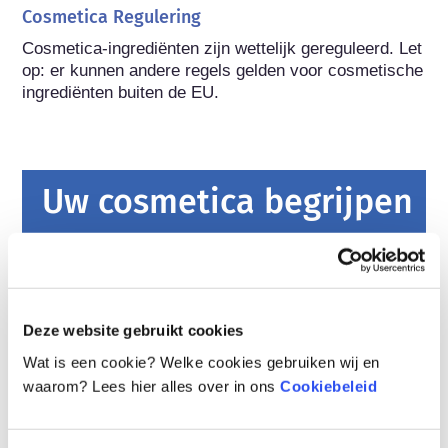
Cosmetica Regulering
Cosmetica-ingrediënten zijn wettelijk gereguleerd. Let 
op: er kunnen andere regels gelden voor cosmetische 
ingrediënten buiten de EU.
Uw cosmetica begrijpen
Hoe worden cosmetica in Europa veilig
gehouden?
Strenge wetten zorgen ervoor dat cosmetica
Deze website gebruikt cookies
en persoonlijke verzorgingsproducten die in de
Europese Unie worden verkocht veilig zijn
Wat is een cookie? Welke cookies gebruiken wij en
voor gebruik. Bedrijven, nationale en
lees meer
waarom? Lees hier alles over in ons
Cookiebeleid
Europese regelgevende instanties delen de
Wat moet ik weten over
verantwoordelijkheid om cosmetische
hormoonverstoorders?
producten veilig te houden.