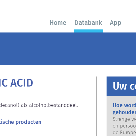
Home
Databank
App
C ACID
Uw c
adecanol) als alcolholbestanddeel.
Hoe word
gehoude
Strenge w
etische producten
en persoo
de Europe