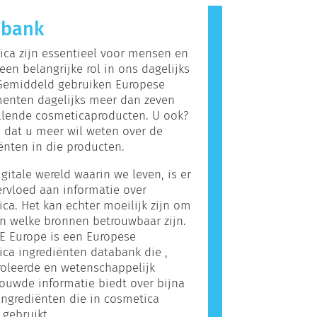
e reactie veroorzaakt, wordt een
abank
 genoemd. Cosmetica en
gsproducten kunnen ingrediënten
ca zijn essentieel voor mensen en
die voor sommige mensen allergeen
een belangrijke rol in ons dagelijks
betekent niet dat het product niet
 Gemiddeld gebruiken Europese
voor anderen om te gebruiken.
enten dagelijks meer dan zeven
llende cosmeticaproducten. U ook?
 dat u meer wil weten over de
ënten in die producten.
igitale wereld waarin we leven, is er
rvloed aan informatie over
ca. Het kan echter moeilijk zijn om
n welke bronnen betrouwbaar zijn.
E Europe is een Europese
ca ingrediënten databank die ,
oleerde en wetenschappelijk
uwde informatie biedt over bijna
ingrediënten die in cosmetica
gebruikt.