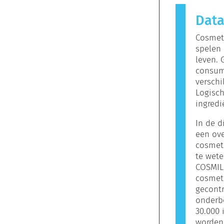
allergisch
Dat
allergeen
verzorgin
Cosmeti
bevatten 
spelen 
zijn. Dit 
leven.
veilig is 
consum
verschi
Logisch
ingredi
In de d
een ove
cosmeti
te wete
COSMIL
cosmeti
gecontr
onderbo
30.000 
worden 