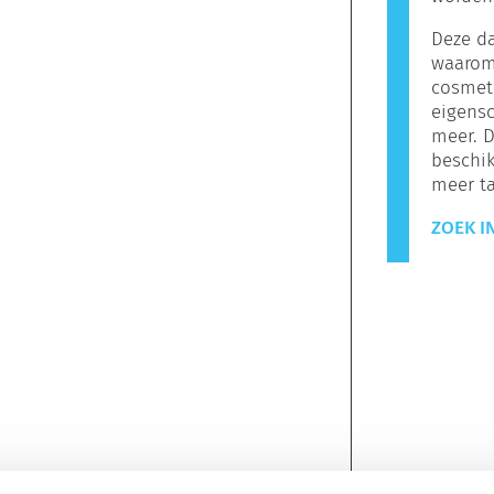
Deze da
waarom
cosmeti
eigens
meer. 
beschik
meer t
ZOEK I