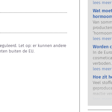
voor gebru
lees meer
Europese 
Wat moet
verantwoo
hormoonv
producten
Van sommi
producten
‘hormoonv
de eigen
lees meer
kunnen na
eguleerd. Let op: er kunnen andere 
Worden c
hormoon 
nten buiten de EU.
In de Eur
hormoonsy
cosmetica
waaronder
verboden. 
hormonen 
voordat e
lees meer
en dat zij
cosmetica
Hoe zit h
ooit aang
geïnveste
verstoren.
Veel stoff
pionier v
productve
geproduce
om de vei
gekwalifi
reactie ve
en -produ
die bedrij
treedt o
lees meer
voeren, be
reageert 
inclusief
mensen on